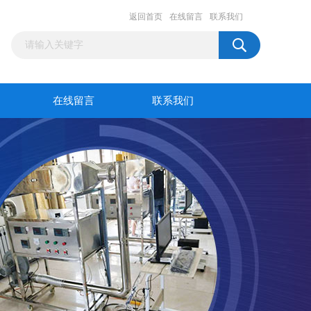
返回首页
在线留言
联系我们
在线留言
联系我们