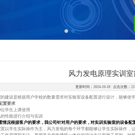
风力发电原理实训室
更新时间：2024-10-18 点击次数：21
室
的建设是根据用户学校的数量需求对实验室设备配置进行设计，能够使
配置要求
30位学生上课使用
电的性能进行介绍与实训
置情况根据客户的要求
，
我公司针对用户的要求
，
对实训实验室的设备配
配置以学生实际操作为主，风力发电的每个环节都能够让学生实际操作，