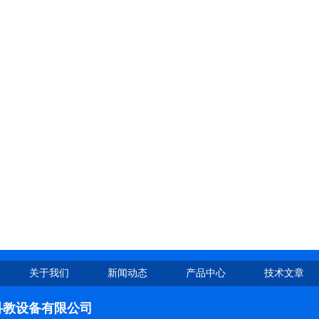
关于我们
新闻动态
产品中心
技术文章
科教设备有限公司