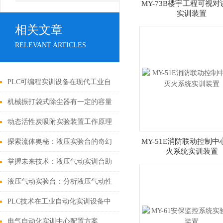
MY-73B楼宇工程可视
实训装置
相关文章
RELEVANT ARTICLES
PLC可编程实训设备在现代工业自
动化教育中的核心价值：培养实战
机械振打袋式除尘器有一定的容量
技能与创新能力
和自净能力
动态活性炭吸附实验装置工作原理
及产品优势
MY-51E消防联动控制
探索流体奥秘：液压实验台的奇幻
火系统实训装置
之旅
掌握未来技术：液压气动实训台助
力技能培训
液压气动实验台：分析液压气动性
能的实验室设备
PLC技术在工业自动化实训设备中
的作用
电气自动化实训中心配置方案