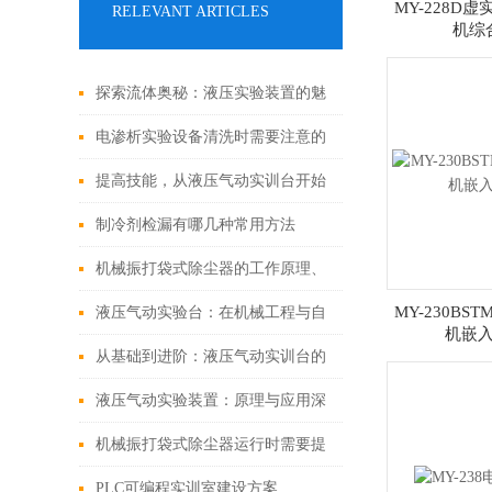
MY-228D
RELEVANT ARTICLES
机综
探索流体奥秘：液压实验装置的魅
力之旅
电渗析实验设备清洗时需要注意的
事项
提高技能，从液压气动实训台开始
制冷剂检漏有哪几种常用方法
机械振打袋式除尘器的工作原理、
和应用范围
MY-230BS
液压气动实验台：在机械工程与自
机嵌
动化教学中的创新应用
从基础到进阶：液压气动实训台的
全面教学体验
液压气动实验装置：原理与应用深
度探索
机械振打袋式除尘器运行时需要提
前预防的故障
PLC可编程实训室建设方案