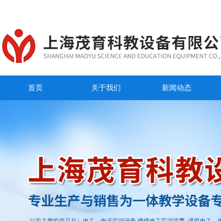
首页
关于我们
新闻动态