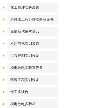
化工原理实验装置
给排水工程处理实验室设备
新能源汽车实训台
机床电气实训装置
过程控制实训设备
模电数电实验室设备
环境工程实训设备
钳工实训台
模电数电实验箱