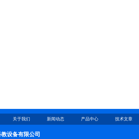
关于我们
新闻动态
产品中心
技术文章
科教设备有限公司