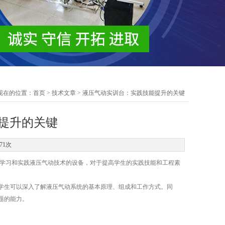
现在的位置：
首页
>
技术文章
> 液压气动实训台：实践技能提升的关键
提升的关键
71次
学习和实践液压气动技术的设备，对于提高学生的实践技能和工程素
生可以深入了解液压气动系统的基本原理、组成和工作方式。同
题的能力。