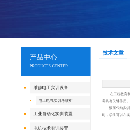
技术文章
产品中心
PRODUCTS CENTER
维修电工实训设备
在工程教育和实
电工电气实训考核柜
养具有关键作用。
液压气动实训台
工业自动化实训装置
时，学生可以在实
电机技术实训装置