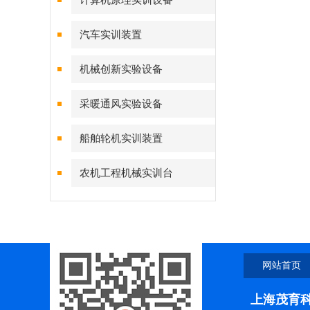
计算机原理实训设备
汽车实训装置
机械创新实验设备
采暖通风实验设备
船舶轮机实训装置
农机工程机械实训台
网站首页
上海茂育