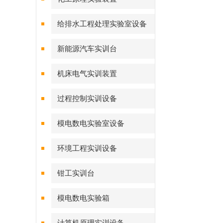
给排水工程处理实验室设备
新能源汽车实训台
机床电气实训装置
过程控制实训设备
模电数电实验室设备
环境工程实训设备
钳工实训台
模电数电实验箱