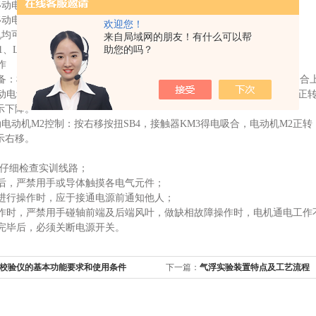
移动电动机M1的三根相线分别接入接线端U1、V1、W1；
移动电动机M2的三根相线分别接入接线端U2、V2、W2；
欢迎您！
机均可靠接地；
来自局域网的朋友！有什么可以帮
助您的吗？
、L2、L3接50Hz 380V的三相交流电源。
作
备：根据电气原理图把断路故障开关置“1位"，短路故障开关置“0"位，合
动电动机M1控制：按上移按扭SB1，接触器KM1得电吸合，电动机M1正
示下降。
动电动机
M2控制：按右移按扭SB4，接触器KM3得电吸合，电动机M2正
示右移。
：
要仔细检查实训线路；
源后，严禁用手或导体触摸各电气元件；
人进行操作时，应于接通电源前通知他人；
工作时，严禁用手碰轴前端及后端风叶，做缺相故障操作时，电机通电工作
完毕后，必须关断电源开关。
校验仪的基本功能要求和使用条件
下一篇：
气浮实验装置特点及工艺流程