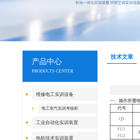
技术文章
产品中心
PRODUCTS CENTER
维修电工实训设备
一、操作所需
电工电气实训考核柜
代号
QS
工业自动化实训装置
FU1
FU2
电机技术实训装置