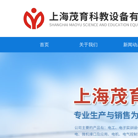
首页
关于我们
新闻动