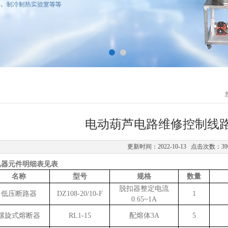
电动葫芦电路维修控制线
更新时间：2022-10-13 点击次数：39
电器元件明细表见表
名称
型号
规格
数量
脱扣器整定电流
低压断路器
DZ108-20/10-F
1
0.65~1A
螺旋式熔断器
RL1-15
配熔体
3A
5