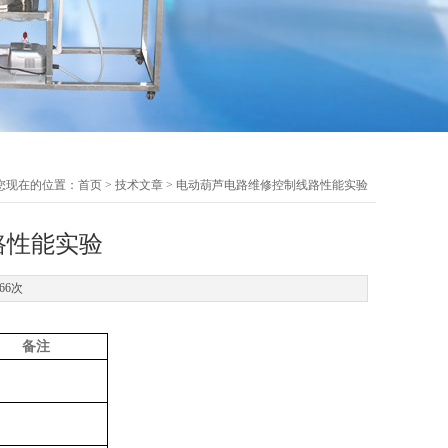
您现在的位置：
首页
>
技术文章
> 电动葫芦电路维修控制线路性能实验
路性能实验
66次
备注