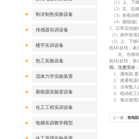
（
1）上、下
（
2）左、右
制冷制热实验设备
（
3）各电动
（
4）接线端L1
3、正常启动操
传感器实训设备
（
1）操作前准
（
2）上、下移
楼宇实训设备
机M1反转，表
左、右移
热工实验设备
机M2反转，表
四、注意安全
1、通电前,
流体力学实验装置
2、接通电
3、当有数
新能源实验室设备
4、电动机
5、每次使用
化工工程实训设备
上一篇：
热电阻
电梯实训教学模型
化工原理实验装置