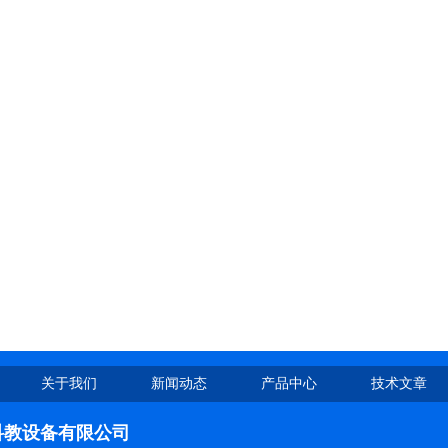
关于我们
新闻动态
产品中心
技术文章
科教设备有限公司