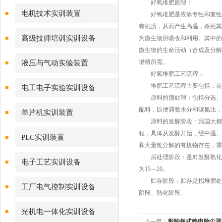
好氧堆肥原理：
电机技术实训装置
好氧堆肥是依靠专性和兼性好
有机质，从而产生高温，杀死其
高级技师培训实训设备
为微生物所吸收和利用。其中的
微生物的生命活动（合成及分解
增殖所需。
液压与气动实验装置
好氧堆肥工艺流程：
堆肥工艺流程主要包括：前处
电工电子实验实训设备
原料的预处理：包括分选、破
配料，以便调整水分和碳氮比，
单片机实训装置
原料的发酵阶段：我国大都采用
程，具体从发酵开始，经中温、
PLC实训装置
和大量难分解的有机物存在，需
后处理阶段：是对发酵熟化的
电子工艺实训设备
为15—20。
贮存阶段：贮存是指堆肥处理
工厂电气控制实训设备
阶段、熟化阶段。
光机电一体化实训设备
上一篇：
影响板式静电除尘器