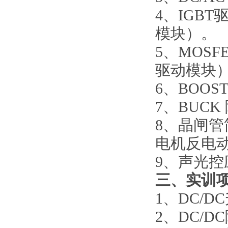
4
、
IGB
模块）。
5
、
MOS
驱动模块
6
、
BOO
7
、
BUC
8
、
晶闸管
电机反电
9
、
声光控
三
、实训
1
、
DC/
2
、
DC/