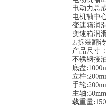
电动力总
电机轴中
变速箱润
变速箱润
2.拆装翻
产品尺寸
不锈钢接
底盘
:100
立柱
:200
手轮
:20
主轴
:50
载重量
:15