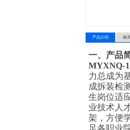
产品介绍
相
一
、
产品
MYXNQ-1
力总成为
成拆装检
生岗位适
业技术人
架，方便
足各职业