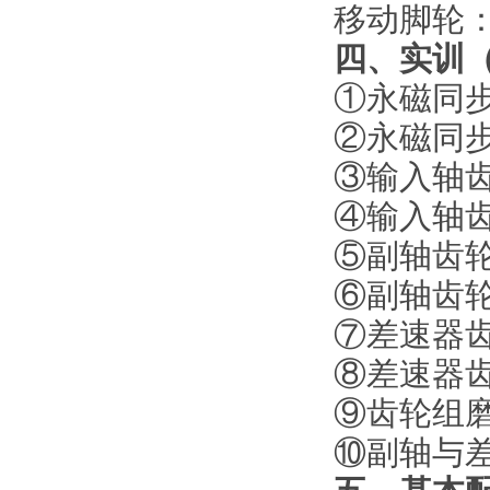
移动脚轮
四
、
实训
①永磁同
②永磁同
③输入轴
④输入轴
⑤副轴齿
⑥副轴齿
⑦差速器
⑧差速器
⑨齿轮组
⑩副轴与