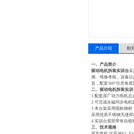
产品介绍
相
一
、
产品简介
驱动电机拆装实训台
采
测、维修考核，设备以
旨，配套
360°任意角
二
、驱动电机拆装实训
1
.
配套原厂动力电机总
2
.
可完成永磁同步电机
3
.
本台架采用国标钢材
采用优质不锈钢无缝焊
4
.
实训台底部带有自锁
三
、
技术规格
原车电机
:比亚迪E5
EV