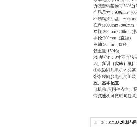
拆装翻转架操可
360
产品尺寸：
900mm×7
不锈钢接油盘：
600mm
底盘
:1000mm×800m
立柱
:200mm×200mm(
手轮
:200mm（直径）
主轴
:50mm（直径）
载重量
:150Kg
移动脚轮：
3寸万向轮
四
、
实训（实验）项目
①永磁同步电机的分离
②永磁同步电机的组装
五
、
基本配置
电机总成
(附件齐全，易于
带减速机可做轴向任意角度
上一篇：
MYDJ-2电机