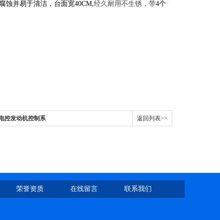
耐腐蚀并易于清洁，台面宽40CM,
经久耐用不生锈，带
4个
力电控发动机控制系
返回列表>>
荣誉资质
在线留言
联系我们