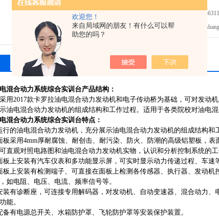
免费咨询：021-56311
欢迎您！
来自局域网的朋友！有什么可以帮
发邮件给我们：shanghai
助您的吗？
相关产品
留言询价
电混合动力系统综合实训台
产品结构：
采用
2017款卡罗拉油电混合动力发动机和电子传动桥为基础，可对发动
示油电混合动力发动机的组成结构和工作过程。适用于各类院校对油电混
电混合动力系统综合实训台
特点：
运行的油电混合动力发动机，充分展示油电混合动力发动机的组成结构和
面板采用4mm厚耐腐蚀、耐创击、耐污染、防火、防潮的高级铝塑板，
可直观对照电路图和油电混合动力发动机实物，认识和分析控制系统的工
面板上安装有汽车仪表和多功能显示屏，可实时显示动力传递过程、车速
面板上安装有检测端子、可直接在面板上检测各传感器、执行器、发动机
，如电阻、电压、电流、频率信号等。
安装有诊断座，可连接专用解码器，对发动机、自动变速器、混合动力、
功能。
配备有电源总开关、水箱防护罩、飞轮防护罩等安装保护装置。