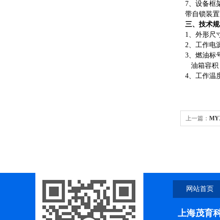
7
、
设备框
带自锁装置
三、技术规
1、外形尺
2、工作电
3、燃油标
油箱容积
4、工作温度
上一篇：
MY
网站首页
上海茂育