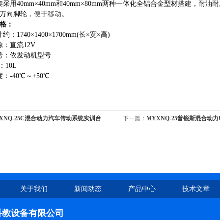
架采用
40mm×40mm和40mm×80mm两种一体化全铝合金型材搭建，耐油
万向脚轮
，便于移动
。
格：
寸
约
：
1740×1400×1700mm(长×宽×高)
源：直流12V
号：依发动机型号
：
10L
：-40℃～+50℃
XNQ-25C混合动力汽车传动系统实训台
下一篇：
MYXNQ-25普锐斯混合动
统实训台
关于我们
新闻动态
产品中心
技术文章
科教设备有限公司