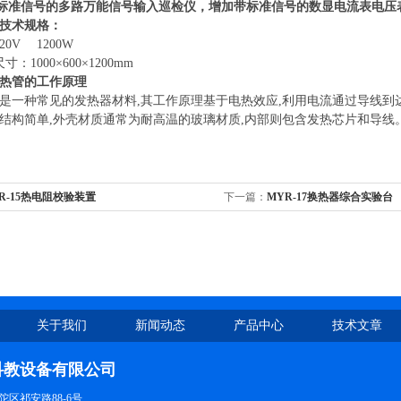
带标准信号的多路万能信号输入巡检仪，增加带标准信号的数显电流表电压
技术规格：
220V
1200W
尺寸：
1000×600×1200mm
热管的工作原理
是一种常见的发热器材料,其工作原理基于电热效应,利用电流通过导线到
结构简单,外壳材质通常为耐高温的玻璃材质,内部则包含发热芯片和导线
R-15热电阻校验装置
下一篇：
MYR-17换热器综合实验台
关于我们
新闻动态
产品中心
技术文章
科教设备有限公司
区祁安路88-6号