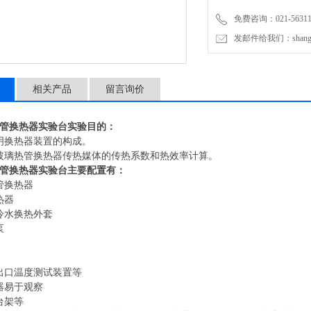
免费咨询：021-56311
发邮件给我们：shanghai
相关产品
留言询价
管换热器实验台
实验目的：
明换热器装置的构成。
玻璃热管换热器传热媒体的传热系数和热效率计算。
管换热器实验台
主要配置有：
管换热器
热器
冷水换热外套
泵
出口温度测试装置等
器易于观察
台架等