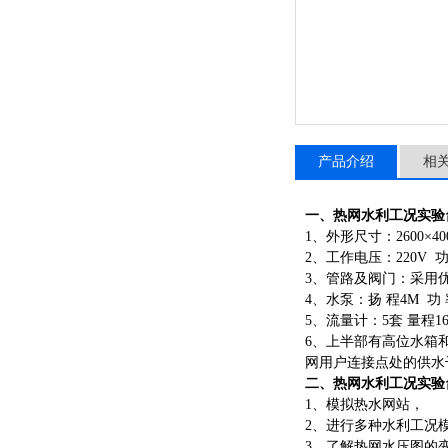
产品介绍
相
一、
热网水利工况实验
1、外形尺寸：2600×400
2、工作电压：220V 功
3、管路及阀门：采用
4、水泵：扬 程4M 功 率2
5、流量计：5套 量程16-1
6、上半部有高位水箱
网用户连接点处的供水
二、
热网水利工况实验
1、模拟热水网站，
2、进行多种水利工况
3、了解热网水压图的