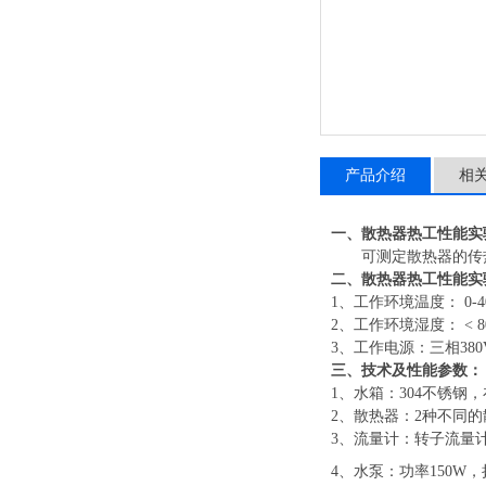
产品介绍
相
一
、
散热器热工性能实
可测定散热器的传
二
、
散热器热工性能实
1
、
工作环境温度：
0-
2
、
工作环境湿度：
< 
3
、工作
电源：三相
38
三、
技术及性能参数：
1
、
水箱：
304不锈钢
2
、
散热器：
2种不同
3
、
流量计：转子流量
4
、
水泵：功率
150W