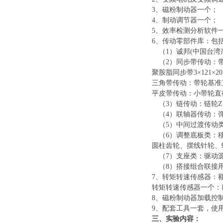
3、磁粉制动器一个；
4、制动调节器一个；
5、效率检测分析软件
6、传动零部件库：包
（
1）诚邦(中国台湾
（
2）同步带传动：带轮
聚胺脂同步带
3×121×2
三角带传动：带轮基准
平皮带传动：小带轮直
（
3）链传动：链轮Z1=
（
4）联轴器传动：
（
5）中间过渡传动
（
6）调整底板类：
圆柱齿轮、摆线针轮、
（
7）支座类：驱动
（
8）搭接组合联接
7、转矩转速传感器：额定转矩
转矩转速传感器一个：
8、磁粉制动器加载控
9、配套工具一套，使
三、实验内容：