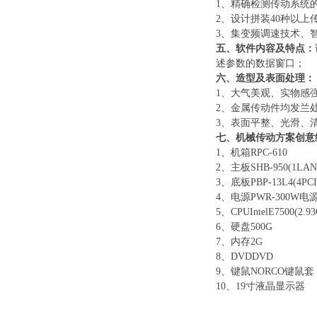
1、精确检测传动系统
2、设计拼装40种以上
3、集变频调速技术、
五、软件内容及特点：
述参数的数据窗口；
六、造型及表面处理：
1、大气美观、实物感
2、金属传动件均发兰
3、表面平整、光滑、
七、
机械传动方案创意
1、机箱RPC-610
2、主板SHB-950(1LAN,
3、底板PBP-13L4(4PCI,
4、电源PWR-300W电
5、CPUIntelE7500(2.9
6、硬盘500G
7、内存2G
8、DVDDVD
9、键鼠NORCO键鼠套
10、19寸液晶显示器