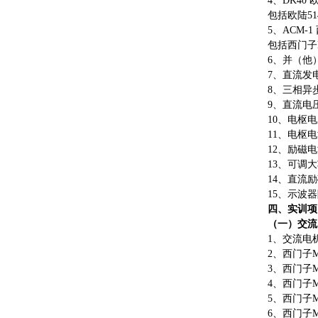
4、DK40
包括欧陆
5
5、ACM-
包括西门子
6、并（他）励
7、直流发电机
8、三相异步电
9、直流电压
10、电枢电
11、电枢电
12、励磁电
13、可调
14、直流励磁
15、示波
四、实训项
（一）交流
1、交流电
2、西门子
3、西门子M
4、西门子
5、西门子
6、西门子