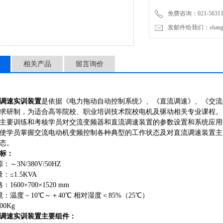
免费咨询：021-56311
发邮件给我们：shanghai
相关产品
留言询价
调速实训装置
是依据《电力拖动自动控制系统》、《直流调速》、《交流
求研制，为适合高等院校、职业培训技术院校电机及驱动相关专业课程。
主要训练和考核学员对交流变频器和直流调速装置的参数设置和系统应用
使学员掌握交流电动机变频控制各种典型的工作状态及对直流调速装置主
态。
标：
～3N/380V/50HZ
：≤1.5KVA
1600×700×1520 mm
：温度－10℃～＋40℃ 相对湿度＜85%（25℃）
0Kg
调速实训装置
主要组件：