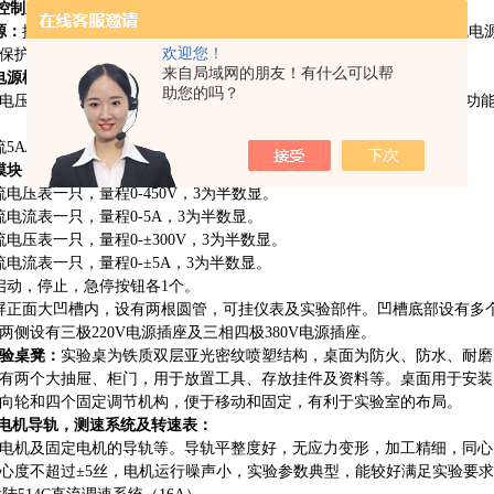
源控制屏：
源：
提供三相
380V交流电源，同时可得到单相0～250V可调电源。交
欢迎您！
保护。配有1只指针式交流电压表，通过切换开关指示三相电网电压。
来自局域网的朋友！有什么可以帮
电源模块：
助您的吗？
出电压均为0～30V，由多圈电位器连续调节，具有预设式过流过载保护功能
流5A/24V开关稳压电源1路，为步进电机及驱动系统供电。
模块：
流电压表一只，量程0-450V，3为半数显。
流电流表一只，量程0-5A，3为半数显。
电压表一只，量程0-±300V，3为半数显。
流电流表一只，量程0-±5A，3为半数显。
启动，停止，急停按钮各1个。
屏正面大凹槽内，设有两根圆管，可挂仪表及实验部件。凹槽底部设有多个
两侧设有三极220V电源插座及三相四极380V电源插座。
实验桌凳：
实验桌为铁质双层亚光密纹喷塑结构，桌面为防火、防水、耐磨
有两个大抽屉、柜门，用于放置工具、存放挂件及资料等。桌面用于安装
向轮和四个固定调节机构，便于移动和固定，有利于实验室的布局。
3-1电机导轨，测速系统及转速表：
电机及固定电机的导轨等。导轨平整度好，无应力变形，加工精细，同心
心度不超过
±5丝，电机运行噪声小，实验参数典型，能较好满足实验要