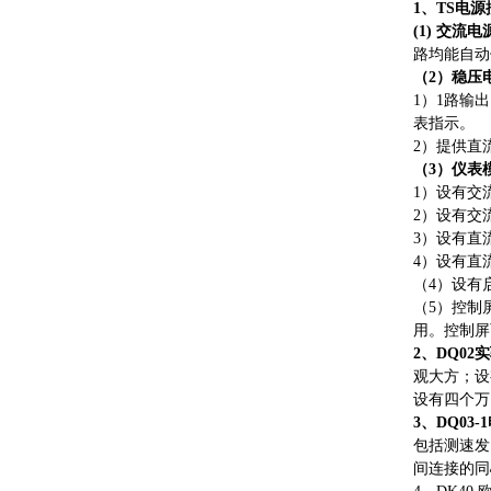
1、TS电
(1) 交流电
路均能自动
（
2）稳压
1）1路输
表指示。
2）提供直
（
3）仪表
1）设有交
2）设有交
3）设有直流
4）设有直
（
4）设有
（
5）控制
用。控制屏
2、DQ02
观大方；设
设有四个万
3、DQ0
包括测速发
间连接的同