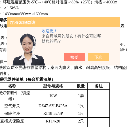
：环境温度范围为-5℃～+40℃相对湿度＜85%（25℃）海拔＜4000m
＜1.5kVA
1430mm×680mm×1600mm
动实训装置
基本配置：
线电压
380V和相电压220V两种电源、单相电源插座、交流电压、电流表
欢迎您！
来自局域网的朋友！有什么可以帮
压表：0～500V带镜面交流电压表二只，精度1.0级
助您的吗？
电流表：0～5A带镜面交流电流表二只，精度1.0级，具有超量程报警、指示
设有两组电源通过启、停按钮控制电源的输出，并设有急停按钮。电源输出
供一张网孔板（
2张），尺寸660mm*600mm。
为铁质双层亚光密纹喷塑结构，桌面为防火、防水、耐磨高密度板、结构坚
件柜。
需元器件清单（每台配置清单）
名称
型号与规格
数量
备注
光灯管套件（镇流
10W
1套
器）
空气开关
DZ47-63LE4P5A
1只
保险丝座
RT18-32/3P
1只
直插式保险座
RT14-20
2只