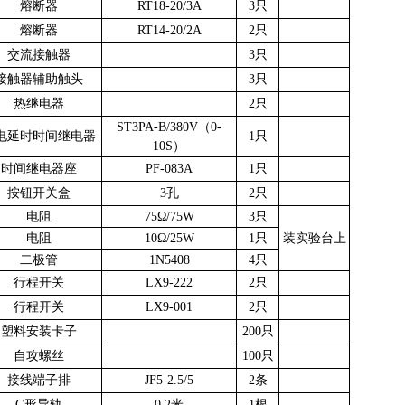
熔断器
RT18-20/3A
3只
熔断器
RT14-20/2A
2只
交流接触器
3只
接触器辅助触头
3只
热继电器
2只
ST3PA-B/380V（0-
电延时时间继电器
1只
10S）
时间继电器座
PF-083A
1只
按钮开关盒
3孔
2只
电阻
75Ω/75W
3只
电阻
10Ω/25W
1只
装实验台上
二极管
1N5408
4只
行程开关
LX9-222
2只
行程开关
LX9-001
2只
塑料安装卡子
200只
自攻螺丝
100只
接线端子排
JF5-2.5/5
2条
G形导轨
0.2米
1根