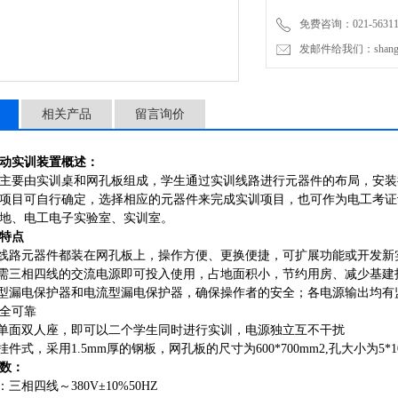
免费咨询：021-56311
发邮件给我们：shanghai
相关产品
留言询价
动实训装置
概述：
主要由实训桌和网孔板组成，学生通过实训线路进行元器件的布局，安装
项目可自行确定，选择相应的元器件来完成实训项目，也可作为电工考证
地、电工电子实验室、实训室。
特点
制线路元器件都装在网孔板上，操作方便、更换便捷，可扩展功能或开发新
只需三相四线的交流电源即可投入使用，占地面积小，节约用房、减少基建
压型漏电保护器和电流型漏电保护器，确保操作者的安全；各电源输出均
全可靠
为单面双人座，即可以二个学生同时进行实训，电源独立互不干扰
挂件式，采用1.5mm厚的钢板，网孔板的尺寸为600*700mm2,孔大小为5*1
数：
：三相四线～380V±10%50HZ