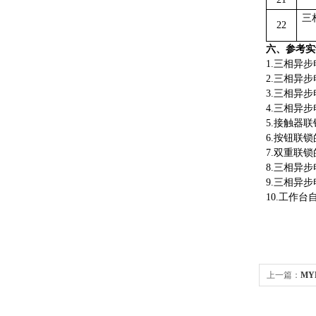
三
22
六、参考实
1.三相异
2.三相异
3.三相异
4.三相异
5.接触器
6.按钮联
7.双重联
8.三相异
9.三相异
10.工作
上一篇：
MY