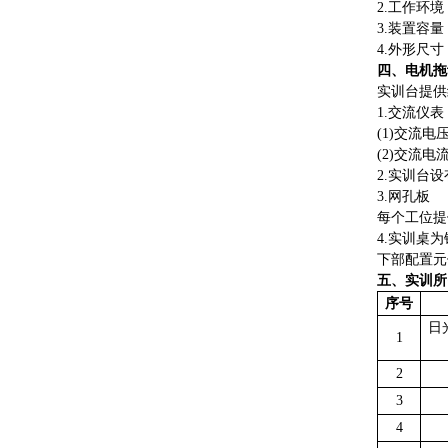
2.工作环境
3.装置容量：
4.外形尺寸：
四、
电机拖
实训台提供
1.交流仪表
(1)交流电
(2)交流
2.实训台
3.网孔板
每个工位提
4.实训桌
下部配置元
五、实训所
序号
日
1
2
3
4