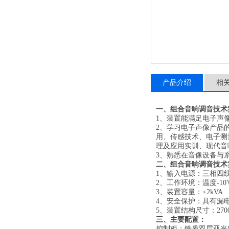
产品介绍
相
一、
组合音响调音技术
1、装置能满足电子声
2、学习电子声像产品
用、传感技术、电子测
理及应用实训、现代音
3、熟悉在音像设备与
二、
组合音响调音技术
1、输入电源：三相四线（
2、工作环境：温度-10℃
3、装置容量：≤2kVA
4、安全保护：具有漏
5、装置结构尺寸：2700
三、主要配置：
控制柜：铁质双层亚光