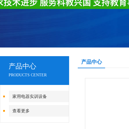
产品中心
产品中心
PRODUCTS CENTER
家用电器实训设备
查看更多