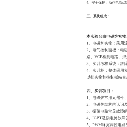
4、安全保护：动作电流≤30
三、系统组成
：
本实验台由电磁炉实物
1、电磁炉实物：采用流
2、电气控制面板：电
路、VCE检测电路、浪
3、实训考核系统：故
4、实训柜：整体采用
以把实物和控制板结合
四、实训项目
：
1、电磁炉常用元器件
2、电磁炉结构的认识
3、振荡电路常见故障
4、IGBT激励电路故
5、PWM脉宽调控电