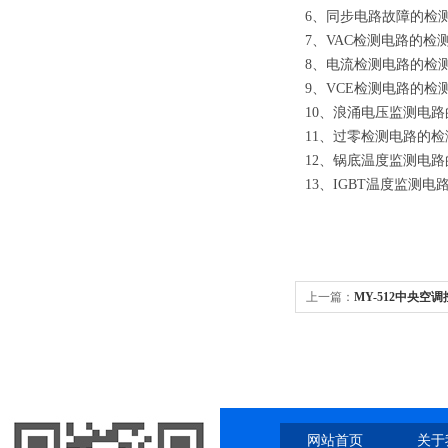
6、同步电路故障的检
7、VAC检测电路的检
8、电流检测电路的检
9、VCE检测电路的检
10、浪涌电压监测电
11、过零检测电路的
12、锅底温度监测电
13、IGBT温度监测
上一篇：
MY-512中央空
网站首页
关于