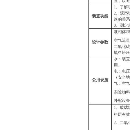
置，以避
1、了解
2、观察
装置功能
速的关系
3、测定
液相体积
空气流量
设计参数
二氧化碳
填料塔压
水：装置
用。
电：电压
（安全地
公用设施
气：空气
实验物料
外配设备
1、
玻璃
料层有效
2、二氧