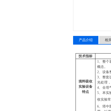
产品介绍
相
技术指标
1、整个
概念。
2、设备
3、整套
填料吸收
光处理，
实验设备
4、全塔
特点
5、本实
收实验常
6、塔中