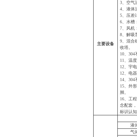
3、
空气
4、液体
5、
压差
6、水槽
7、风机
8、解吸
9、
混合
主要设备
收塔。
10、
30
11、温度
12、宇电
12、
电器
14、
30
15、
外形
脚。
16、工
念配套，
标识认知
液
气