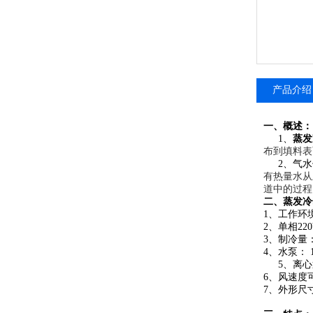
产品介绍
一、概述：
1、
蒸发
布到填料表
2、气
有热量水从
道中的过程
二、
蒸发冷
1、工作环境
2、单相220V
3、制冷量：
4、水泵： 1
5、离心
6、风速度
7、外形尺寸：