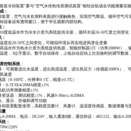
蒸发冷却装置"要与“
空气水传热传质测试装置
"
相结合组成全功能测量实
成
：
却装置，空气与水在填料表面进行接触换热，实现空气降温。循环空气可
却设备设有透明窗口，便于学生观察内部结构。
组：
10度低温水作为冷水介质为系统提供冷源， 循环水温10-50℃度之间变
气：
温度在
20-50℃之间变化，可模拟环境从而实现进风变化变量
度高温水作为热水介质为系统提供热源，
智能控制器
1只（功率2000W
温度，3位字显示。数字自动保存，上电自动启动上次实验时的调节数值
摸屏控制系统
：
量：可测量进出水温度，进出风湿温度，进出风压力（传感器
100PA）
风速度
器（0-100℃，分辨率0.1℃，精度±0.3℃）
0-3T/H/4/20MA精度±1%
风机功率测量精度±1%
变送器：测试精度≤1%，风速0-30m/s,/4/20MA
集、显示、存储和调节功能
冷却装置配套使用，高精度流量计、风量计、温湿度传感器、数据测量与显示装
拟量
入
4-20MA，电压：DC24V，输入通道8路，通信协议：485/232。输出4-20
系统：
0W/220V