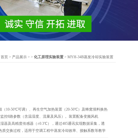
：
首页
>
产品展示
> >
化工原理实验装置
> MYH-34B蒸发冷却实验装置
10-50℃可调）、再生空气加热装置（20-50℃）及蜂窝填料换热
时监控8路参数（含温湿度、流量及风压）。装置配备变频风机
、电子加湿器及高精度传感器（±0.3℃），通过485通讯实现数据采集，透
热质交换过程，适用于空调工程中蒸发冷却效率、接触系数等教学