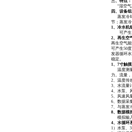
三、特点
：
“湿空气
四、设备组
蒸发冷
节；蒸发冷
1、冷水机
可产生
2、再生空
再生空气能
可产生
50
发器循环水
稳定。
1、7寸触
温度测
力。流量，
2、温度传感
3、水流量计：
4、水泵、
5、风速风量
6、数据采
7、与蒸发
8、数据模
模拟输
4、水循环
1）水泵、37