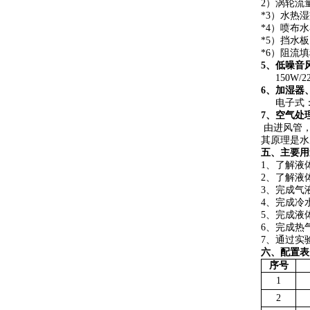
2）涡轮流量
*3）水热
*4）喷布
*5）挡水
*6）阻流
5、低噪音
150W/
6、加湿器
电子式
7、空气处
由进风管
其原理是水
五
、主要用
1、了解液
2、了解液
3、完成气
4、完成冷
5、完成液
6、完成热
7、通过实
六
、配置表
序号
1
2