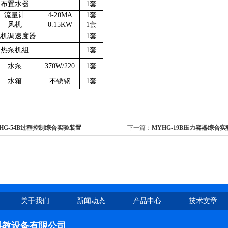
布置水器
1套
流量计
4-20MA
1套
风机
0.15KW
1套
电机调速度器
1套
热泵机组
1套
水泵
370W/220
1套
水箱
不锈钢
1套
HG-54B过程控制综合实验装置
下一篇：
MYHG-19B压力容器综合
关于我们
新闻动态
产品中心
技术文章
科教设备有限公司