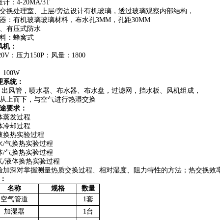
计：4-20MA/3T
湿交换处理室、上层/旁边设计有机玻璃，透过玻璃观察内部结构，
水器：有机玻璃玻璃材料，布水孔3MM，孔距30MM
板、有压式防水
填料：蜂窝式
风机：
220V：压力150P：风量：1800
、
：
100W
理系统：
，出风管，喷水器、布水器、布水盘，过滤网，挡水板、风机组成，
从上而下，与空气进行热湿交换
途要求：
体蒸发过程
体冷却过程
液换热实验过程
水/气换热实验过程
体/气换热实验过程
气/液体换热实验过程
验加深对掌握测量热质交换过程、相对湿度、阻力特性的方法；热交换效
：
名称
规格
数量
空气管道
1套
加湿器
1台