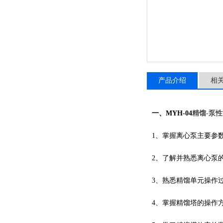
产品介绍
相
一、
MYH-04
精馏
-泵
1、掌握离心泵主要参
2、了解并熟悉离心泵
3、熟悉精馏单元操作
4、掌握精馏塔的操作