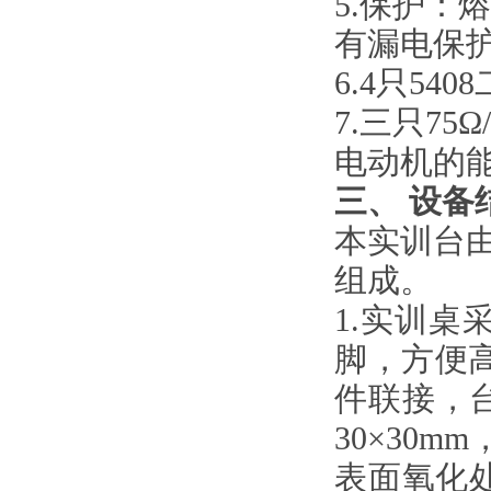
5.保护
有漏电保护
6.4只5
7.三只7
电动机的
三、
设备
本实训台
组成。
1
.实训桌
脚，方便
件联接，
30×30m
表面氧化处