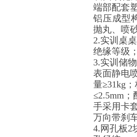
端部配套
铝压成型
抛丸、喷
2
.
实训桌桌
绝缘等级
3
.
实训储物
表面静电
量≥31k
≤2.5m
手采用卡
万向带刹
4.
网孔板
2