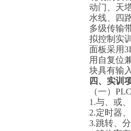
动门、天
水线、四
多级传输
拟控制实训
面板采用
用自复位
块具有输
四、
实训
（一）
P
1
.
与、或、
2
.
定时器、
3
.
跳转、分