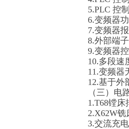
5.
PLC 
6.
变频器功
7.
变频器报
8.
外部端子
9.
变频器控
10.
多段速
11.
变频器
12.
基于外
（三）电
1.T68镗
2.X62W
3.交流充