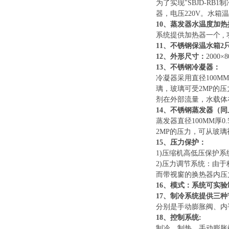
为了实现
"SBJD-R
器，电压220V。水箱
10、蒸发器水温度加
系统提供加热器一个
,
11、不锈钢保温水箱2
12、外形尺寸：
2000
13、不锈钢冷凝器：
冷凝器采用直径
100
璃，玻璃可受2MP的
剂在外部流量，水载体
14、不锈钢蒸发器（同
蒸发器直径
100MM
2MP的压力，可从玻
15、压力保护：
1)压缩机高低压保护
2)压力调节系统：由
而带视窗的换热器内压
16、模式：系统可实验
17、制冷系统提供三
分别是手动膨胀阀、内
18、控制系统:
制冷、制热、手动膨胀