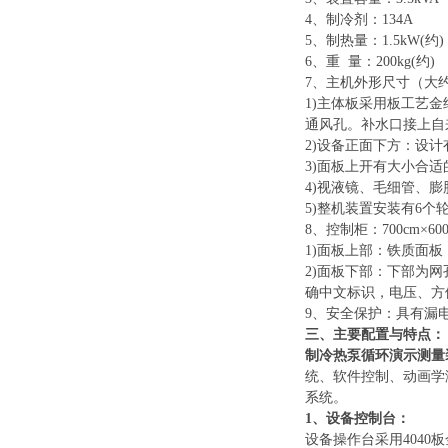
4、制冷剂：134A
5、制热量：1.5kW(约)
6、重 量：200kg(约)
7、主机外形尺寸（大约）：1
1)主体板采用板工艺
通风孔。补水口接上自
2)设备正面下方：设
3)面板上开有大小合
4)视液镜、毛细管、
5)整机装置安装有6
8、控制柜：700cm×
1)面板上部：铁质面
2)面板下部：下部为
确中文标识，电压、方
9、安全保护：具有漏
三、主要配置与特点：
制冷热泵循环演示测量
统、软件控制、动画学
系统。
1、设备控制台：
设备操作台采用
404