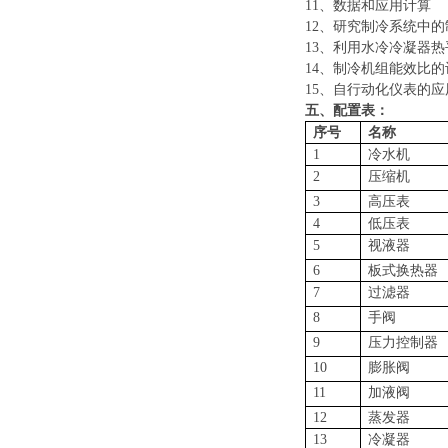
11、数据和应用计算
12、研究制冷系统中
13、利用水冷冷凝器
14、制冷机组能效比
15、自行动化仪表的应
五
、
配置表：
序号
名称
1
冷水机
2
压缩机
3
高压表
4
低压表
5
视液器
6
板式换热器
7
过滤器
8
手阀
9
压力控制器
10
膨胀阀
11
加液阀
12
蒸发器
13
冷凝器