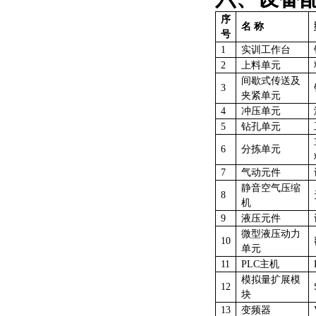
序
名
称
号
1
实训工作台
2
上料单元
间歇式传送及
3
夹紧单元
4
冲压单元
5
钻孔单元
6
分拣单元
7
气动元件
静音空气压缩
8
机
9
液压元件
微型液压动力
10
单元
11
PLC主机
模拟量扩展模
12
块
13
变频器