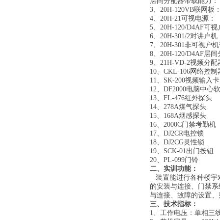
层间分配器带载能力：
3、20H-120VB联网板
4、20H-21可视电源：
5、20H-120/D4AF
6、20H-301/2对讲户机
7、20H-301非可视
8、20H-120/D4AF层
9、21H-VD-2视频分配
10、CKL-106网络控制
11、SK-200视频输入卡
12、DF2000电脑中心
13、FL-476红外探头
14、278A煤气探头
15、168A烟感探头
16、2000C门禁考勤机
17、DJ2CR电控锁
18、DJ2CG灵性锁
19、SCK-01出门按钮
20、PL-099门铃
二、实训功能：
装置能进行各种楼宇
的安装与连接、门禁系
与连接、故障的设置、
三、技术指标：
1、
工作电压：单相三