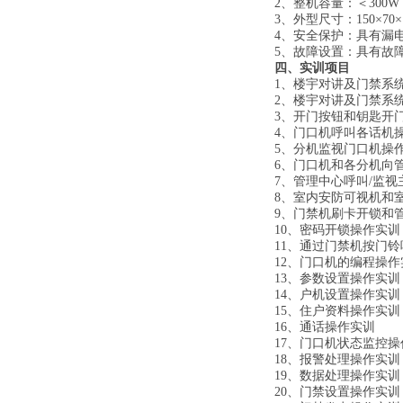
2、
整机容量：＜
300W
3、
外型尺寸：
150×70×
4、
安全保护：具有漏
5、
故障设置：具有故
四、实训项目
1、楼宇对讲及门禁系
2、楼宇对讲及门禁系
3、开门按钮和钥匙开
4、门口机呼叫各话机
5、分机监视门口机操
6、门口机和各分机向
7、管理中心呼叫/监
8、室内安防可视机和
9、门禁机刷卡开锁和
10、密码开锁操作实训
11、通过门禁机按门
12、门口机的编程操作
13、参数设置操作实训
14、户机设置操作实训
15、住户资料操作实训
16、通话操作实训
17、门口机状态监控操
18、报警处理操作实训
19、数据处理操作实训
20、门禁设置操作实训