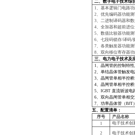
二、
数字电子技术综
1、基本逻辑门电路功
2、优先编码器功能测
3、二进制译码器和
4、全加器和超前进
5、数值比较器功能测
6、七段码锁存/译码
7、各类触发器功能测
8、双向移位寄存器功
三
、电力电子技术及
1、晶闸管的控制特
2、单结晶体管触发电
3、晶闸管单相半控
4、晶闸管单相半控
5、IGBT 直流斩
6、双向晶闸管单相
7、功率晶体管（BJ
五
、
配置
清单
：
序号
产品名称
电子技术创
1
2
电子技术创