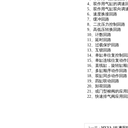
4、双作用气缸的调速
5、双作用气缸双向调
6、速度换接回路
7、缓冲回路
8、二次压力控制回路
9、高低压转换回路
10、计数回路
11、延时回路
12、过载保护回路
13、互锁回路
14、单缸单往复控制回
15、单缸连续往复动作
16、直线缸，旋转缸
17、多缸顺序动作回路
18、双缸同步动作回路
19、四缸联动回路
20、卸荷回路
21、或门型梭阀的应用
22、快速排气阀应用回
上一篇：
MYYA-18L液