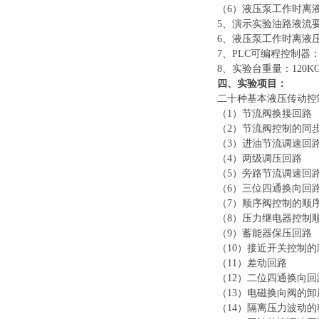
（
6）液压泵工作时离液压
5、演示实验油路液流要求压
6、液压泵工作时离液压台
7、PLC可编程控制器：三
8、实验台重量：120K
四、实验项目：
二十种基本液压传动控
（
1）节流阀换接回路
（
2）节流阀控制的同
（
3）进油节流调速回
（
4）两级调压回路
（
5）旁路节流调速回
（
6）三位四通换向
（
7）顺序阀控制的顺
（
8）压力继电器控制
（
9）蓄能器保压回路
（
10）接近开关控制
（
11）差动回路
（
12）二位四通换向回
（
13）电磁换向阀的
（
14）隔离压力波动