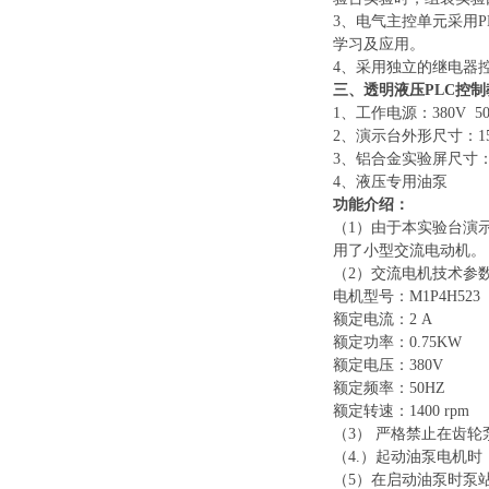
3、电气主控单元采用
学习及应用。
4、采用独立的继电器
三、
透明液压PLC控
1、工作电源：380V 50
2、演示台外形尺寸：150
3、铝合金实验屏尺寸：1
4、液压专用油泵
功能介绍：
（
1）由于本实验台演
用了小型交流电动机。
（
2）交流电机技术参
电机型号：
M1P4H5
额定电流：
2
A
额定功率：
0.75K
额定电压：
380
V
额定频率：
50HZ
额定转速：
1400
rpm
（
3） 严格禁止在齿
（
4.）起动油泵电机
（
5）在启动油泵时泵