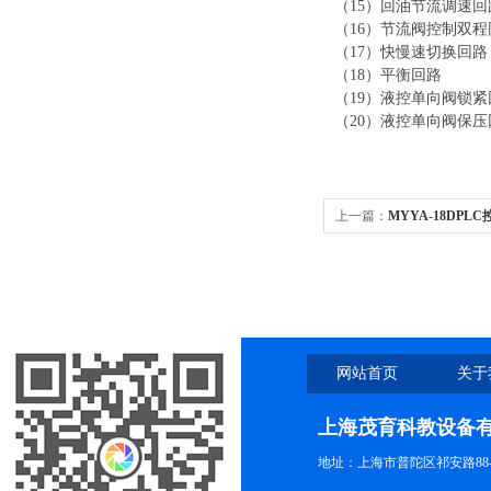
（
15）回油节流调速回
（
16）节流阀控制双
（
17）快慢速切换回路
（
18）平衡回路
（
19）液控单向阀锁紧
（
20）液控单向阀保压
上一篇：
MYYA-18DP
验设备
网站首页
关于
上海茂育科教设备
地址：上海市普陀区祁安路88-