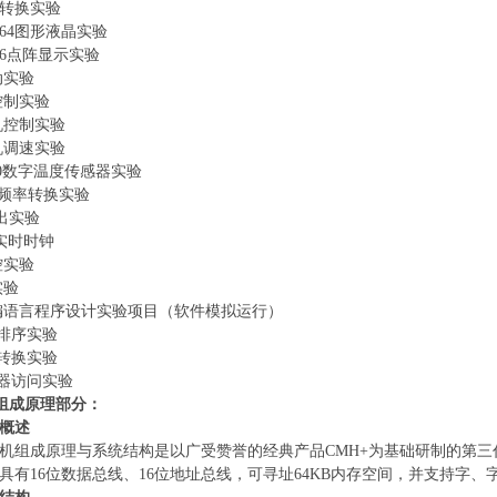
数模转换实验
28×64图形液晶实验
6×16点阵显示实验
动实验
控制实验
机控制实验
机调速实验
8B20数字温度传感器实验
电压频率转换实验
输出实验
02实时时钟
控实验
实验
位汇编语言程序设计实验项目（软件模拟运行）
据排序实验
制转换实验
储器访问实验
组成原理部分：
概述
机组成原理与系统结构是以广受赞誉的经典产品
CMH+为基础研制的第
，具有16位数据总线、16位地址总线，可寻址64KB内存空间，并支持字、