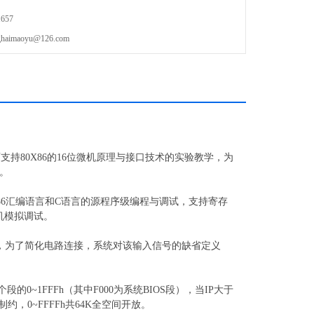
657
maoyu@126.com
，全面支持80X86的16位微机原理与接口技术的实验教学，为
。
支持80X86汇编语言和C语言的源程序级编程与调试，支持寄存
机模拟调试。
范围，为了简化电路连接，系统对该输入信号的缺省定义
。
个段的0~1FFFh（其中F000为系统BIOS段），当IP大于
，0~FFFFh共64K全空间开放。