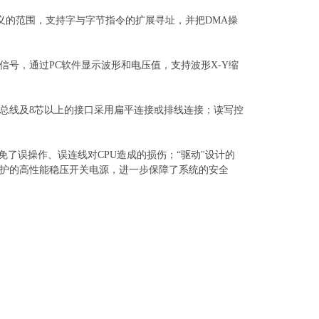
定义的范围，支持字与字节指令的扩展寻址，并把DMA操
。
信号，通过
PC软件显示波形和电压值，支持波形X-Y缩
总线及
8芯以上的接口采用扁平连接或排线连接；读写控
免了误操作、误连线对CPU造成的损伤；“驱动"设计的
护的高性能稳压开关电源，进一步保障了系统的安全