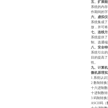
五、扩展能
系统的内存
作期间的字
六、虚拟仪
系统集成了
放，并可将
七、连线方
系统提供了
制、选通端
八、安全特
系统引出的
目的提高了
性。
九、
计算机
微机原理实
1.系统认
2.数制转
十六进制数
十进制数转
3.码制转
ASCII