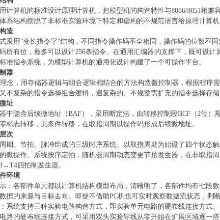
结构
用计算机的标准设计原理计算机，把模型机的构造特性与
8086/805
体系结构摆脱了非标准实验环境下特定和虚构的不规范语言给原理计算机
构造
式采用
“变长指令字"结构，不同指令操作码不全相同，操作码的位数不
码所有位，最多可以设计256条指令。在通用汇编器的支撑下，既可设计属
标准指令系统，为模型计算机的通用化设计构建了一个可操作平台。
制器
A"理念，用存储器逻辑与组合逻辑相结合的方法构造微控制器，根据程序
又不复杂的指令选择组合逻辑，遇复杂的、不规整需扩充的指令选择存储
微址
器中隐含后续微地址（
BAF），采用断定法，由转移控制段BCF（2位）
零标志转移，无条件转移，在取指周期以操作码形成后续微地址。
层次
周期、节拍、脉冲组成的三级时序系统。以取指周期为始设了四个状态触
的微操作。系统按序定拍，随机器周期动态变更节拍发生器，在非取指周期
T3→T4四拍制发生器。
件环境
示：各部件单元都以计算机结构模型布局，清晰明了，各部件均有七段数
数据的来源与目标去向。即使不借助
PC机也可实时观察数据流状态，判
：系统支持三种实验电路构造方式，即实验单元电路的硬布线连接方式、
电路的硬布线连接方式，可采用双头实验导线从零开始在扩展区域逐一搭