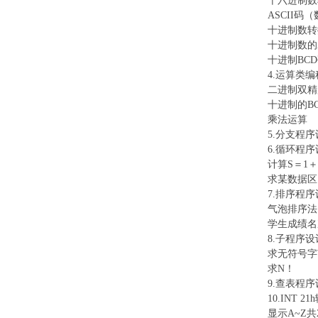
十六进制数
ASCII
十进制数转
十进制数的
十进制
BC
4.运算类
二进制双精
十进制的
B
乘法运算
5.分支程
6.循环程
计算
S＝1＋
求某数据区
7.排序程
气泡排序法
学生成绩名
8.子程序
求无符号字
求
N！
9.查表程
10.INT
显示
A~Z