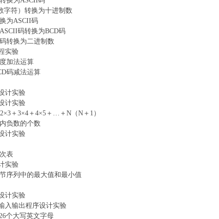
转换为
ASCII码
码（数字符）转换为十进制数
换为
ASCII码
ASCII码转换为BCD码
D码转换为二进制数
编程实验
度加法运算
CD码减法运算
序设计实验
序设计实验
2×3＋3×4＋4×5＋…＋N（N＋1）
内负数的个数
序设计实验
次表
设计实验
节序列中的最大值和最小值
序设计实验
 21h输入输出程序设计实验
共26个大写英文字母