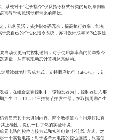
1相兼容。系统对于“定长指令"仅从指令格式分类的角度举例验
语言教学实践活动所带来的困扰。
固定，结构灵活，减少指令码冗余，提高执行效率，能充
于您自己的个性化指令系统，亦可设计成与16/8位微处
需要自动变更当前控制逻辑，对于使用频率高的简单指令
器逻辑，从而实现动态计算机体系结构。
规定后续微地址形成方式，支持顺序执行（uPC+1），进
发器，在组合逻辑控制中，该触发器为
1，控制器进入那
产生T1→T3→T4三拍制节拍发生器，在取指周期产生
码管显示其十六进制内容。两个数据流方向指示灯以直
断其正确性，提供一目了然的实验环境。
单元电路的控位连接方式和实验电路
“软连线"方式。对
起一个实验电路；对于各单元电路的控位连接，只需使