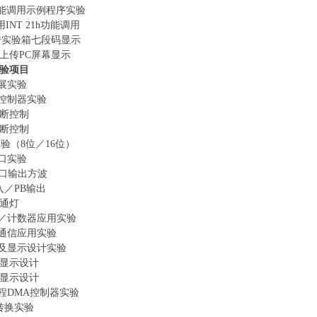
H功能调用示例程序实验
INT 21h功能调用
传实验箱七段码显示
上传
PC屏幕显示
验项目
扩展实验
中断控制器实验
中断控制
中断控制
展实验（8位／16位）
行口实验
B/C口输出方波
输入／PB输出
交通灯
定时／计数器应用实验
串行通信应用实验
描及显示设计实验
与显示设计
与显示设计
可编程DMA控制器实验
数转换实验