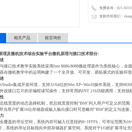
免费咨询：021-56311
发邮件给我们：shanghai
相关产品
留言询价
原理及微机技术综合实验平台
微机原理与接口技术部分:
述
与接口技术教学实验系统采用
Inte 8086/8088微处理器作为系统核心
理器在微机教学中的运用构建了一个全开放、可开发、易拓展式的实验环境
述
KStudio集成开发环境，支持32/64位的Win XP~Win10操作系统，
外设接口芯片的非编程读写操作，支持常用的INT 21h功能调用，支持脱
性
总线宽度的动态选择机制，把总线宽度控制
“BS8"列入用户可定义的
"，即当用户扩展16位存储器或输入输出接口时可忽略对“BS8"的定义与连接
力
全覆盖的寻址空间，系统内存可融入仼意段的
0~1FFFh，可寻址范围为16
0h时，系统的寻址目标指向外部存储器扩展空间。系统对于I/O的扩展寻址无制约