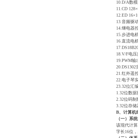
10.D/A
11.CD 1
12.ED 1
13.音频驱
14.继电器
15.步进电
16.直流电
17.DS1
18.V/F
19.PWM
20.DS13
21.红外遥
22.电子琴
23.32
1.32位数
2.32位码
3.32位存
B、计算机
（一）
系统
该现代计算
字长16位