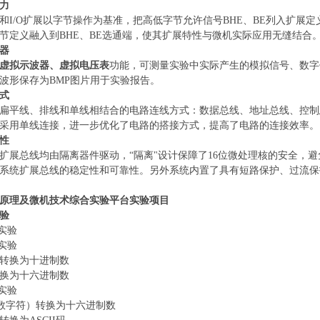
力
和
I/O扩展以字节操作为基准，把高低字节允许信号BHE、BE列入扩展
节定义融入到BHE、BE选通端，使其扩展特性与微机实际应用无缝结合
器
虚拟示波器、虚拟电压表
功能，可测量实验中实际产生的模拟信号、数字
波形保存为BMP图片用于实验报告。
式
扁平线、排线和单线相结合的电路连线方式：数据总线、地址总线、控制
采用单线连接，进一步优化了电路的搭接方式，提高了电路的连接效率。
性
扩展总线均由隔离器件驱动，
“隔离"设计保障了16位微处理核的安全，避
系统扩展总线的稳定性和可靠性。另外系统内置了具有短路保护、过流保
原理及微机技术综合实验平台
实验项目
验
识实验
换实验
转换为十进制数
换为十六进制数
换实验
码（数字符）转换为十六进制数