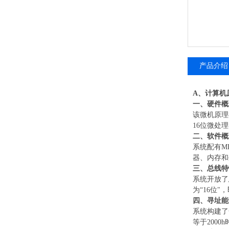
产品介绍
A、
计算机
一、硬件概
该微机原理
16位微处
二、软件概
系统配有
M
器、内存和
三、总线特
系统开放了
为“16位
四、寻址能
系统构建了
等于200