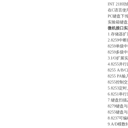
INT 21
在
C语言使用
PC键盘下
实验箱键盘
微机接口实
1.存储器
2.8259
8259单级
8259多级
3.I/O扩
4.8255并
8255 A/
8255 PA
8255控制
5.8253
6.8251
7.键盘扫
8279键盘
8255键盘
8.8237
9.A/D模