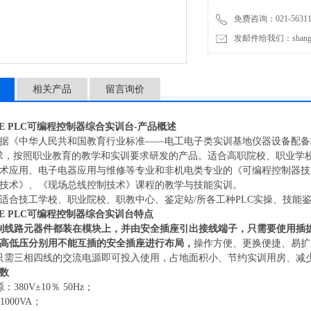
免费咨询：021-56311
发邮件给我们：shanghai
相关产品
留言询价
2E
PLC可编程控制器综合实训台
-
产品概述
据《中华人民共和国教育行业标准
——电工电子类实训基地仪器设备配备
求，按照职业教育的教学和实训要求研发的产品。适合高职院校、职业学
术应用、电子电器应用与维修等专业和非机电类专业的《可编程控制器技术
技术》、《现场总线控制技术》课程的教学与技能实训。
适合技工学校、职业院校、职教中心、鉴定站
/所各工种PLC实操、技能
2E
PLC可编程控制器综合实训台
特点
制线路元器件都装在模块上，并由安全插座引出接线端子，只需要使用插
高低压分别用不能互插的安全插座进行布局，
操作方便、更换便捷、易扩
只需三相四线的交流电源即可投入使用，占地面积小、节约实训用房、减
数
380V±10％ 50Hz；
000VA；