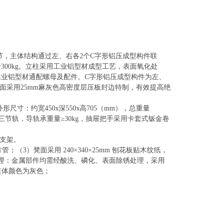
。
节，主体结构通过左、右各
2个C字形铝压成型构件联
于300kg。立柱采用工业铝型材成型工艺，表面氧化处
用工业铝型材通配螺母及配件。C字形铝压成型构件为左、
面采用25mm麻灰色高密度层压板封边特制，有效提高绝
外形尺寸：约宽
450x深550x高705（mm），总重量
扣式三节轨，导轨承重量≥30kg，抽屉把手采用卡套式钣金卷
支架。
 的方管；（3）凳面采用 240×340×25mm 刨花板贴木纹纸，
处理：金属部件均需经酸洗、磷化、表面除锈处理，采用
桌体颜色为灰色；