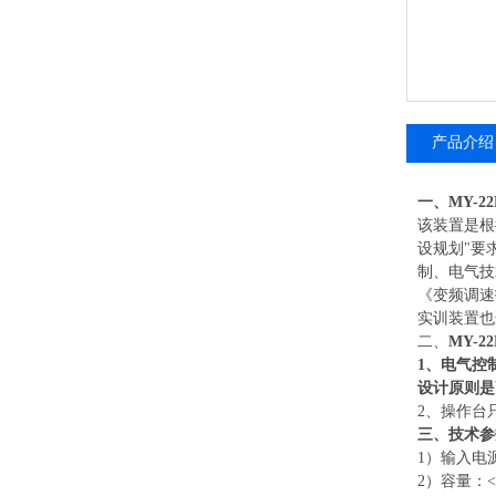
产品介绍
一、MY-2
该装置是根
设规划"要
制、电气技
《变频调速
实训装置也
二、
MY-2
1、电气控
设计原则是
2、操作台
三、技术参
1）输入电源：
2）容量：<1