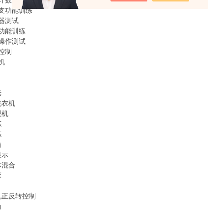
、计数器功能测试
分支功能训练
存器测试
理功能训练
位操作测试
梯控制
机
光
洗衣机
型机
拣
拣
输
显示
体混合
床
电机正反转控制
动