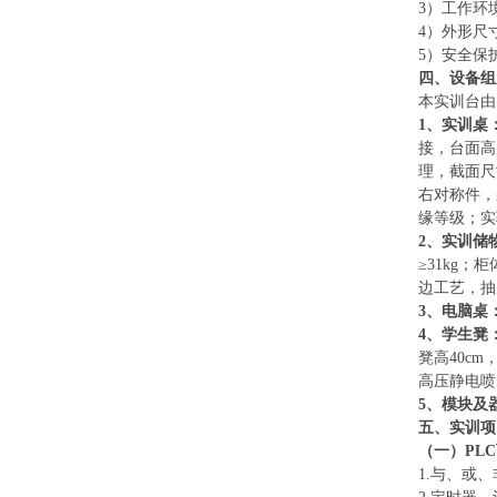
3）工作环境
4）外形尺寸：
5）安全保
四、设备组
本实训台由
1、实训桌
接，台面高
理，截面尺
右对称件，
缘等级；实
2、实训储
≥31kg
边工艺，抽
3、电脑桌
4、学生凳
凳高40c
高压静电喷
5、模块及
五、实训项
（一）
PL
1.与、或