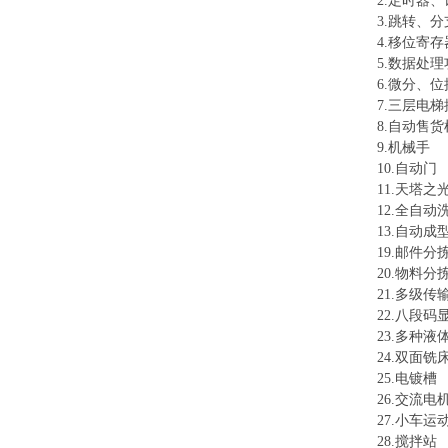
2.定时器
3.跳转、
4.移位寄
5.数据处
6.微分、
7.三层电
8.自动售货
9.机械手
10.自动门
11.天塔之
12.全自动
13.自动成
19.邮件分
20.物料分
21.多级传
22.八段码
23.多种液
24.双面铣
25.电镀槽
26.交流
27.小车运
28.搅拌站