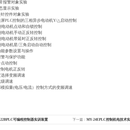
异常报警对象实验
静态显示实验
屏表针控件对象实验
触摸屏PLC控制的三相异步电动机Y/△启动控制
 控制电动机点动和自锁控制
 控制电动机手动正反转控制
 控制电动机带延时正反转控制
 控制电动机星/三角启动自动控制
器功能参数设置与操作
器报警与保护功能
子点动控制
器控制电机正反转
速度选择变频调速
无级调速
外部模拟量(电压/电流）控制方式的变频调速
-22BPLC可编程控制器实训装置
下一篇：
MY-24EPLC控制机电技术