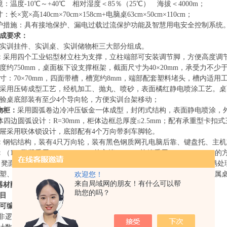
：温度-10℃～+40℃ 相对湿度＜85％（25℃） 海拔＜4000m；
长×宽×高140cm×70cm×158cm+电脑桌63cm×50cm×110cm；
护措施：具有接地保护、漏电过载过流保护功能及智慧用电安全控制系统
成要求：
实训挂件、实训桌、实训储物柜三大部分组成。
：
采用四个工业铝型材立柱为支撑，立柱端部可安装调节脚，方便高度调
度约750mm，桌面板下设支撑框架，截面尺寸为40×20mm，承受力不少
寸：70×70mm，四面带槽，槽宽约8mm，端部配套塑料堵头，槽内适
采用压铸成型工艺，经机加工、抛丸、喷砂，表面橘红静电喷涂工艺。桌
验桌底部装有至少4个导向轮，方便实训台架移动；
物柜：
采用圆弧卷边冷冲压钣金一体成型，封闭式结构，表面静电喷涂，
；柜体四边圆弧设计：R=30mm，柜体边框总厚度≤2.5mm；配有承重型卡
屉采用联体锁设计，底部配有4个万向带刹车脚轮。
：
钢铝结构，装有
4只万向轮，装有黑色钢质网孔电脑后靠、键盘托、主机
：
（
1）凳腿采用30×30×1.2mm 的方管；（2）拉管采用 30×30×1.2mm
m，凳面与金属凳架使用大扁头防刮螺杆和防退螺帽穿越固定；（4）防锈
塑、高温烘烤处理，要求附着力强，抗氧化， 不脱剥，光滑美观，金属
欢迎您！
来自局域网的朋友！有什么可以帮
器材配置清单
助您的吗？
目
C可编程控制器基础电路实训
、非逻辑功能测试