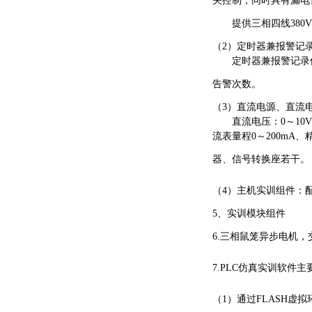
关控制，同时具有漏电
提供三相四线
38
（
2）定时器兼报警记
定时器兼报警记录
告警次数。
（
3）直流电源、直流
直流电压：
0～1
流表量程0～200mA
器、信号转换座若干。
（
4）主机实训组件：配置
5、实训模块组件
6.三相鼠笼异步电机，交
7.PLC仿真实训软件
（
1）通过FLASH虚