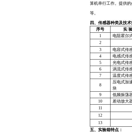
算机串行工作。提供的
等。
四、传感器种类及技术
序号
实
1
电阻霍尔
2
3
电容式传
4
电感式传
5
光电式传
6
涡流式传
7
温度式传
压电式加
8
块
9
低频振荡
10
差动放大
11
12
13
五、实验箱特点：