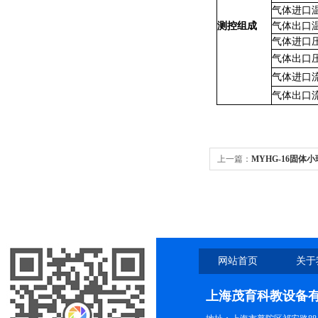
气体进口
测控组成
气体出口
气体进口
气体出口
气体进口
气体出口
上一篇：
MYHG-16固
网站首页
关于
上海茂育科教设备