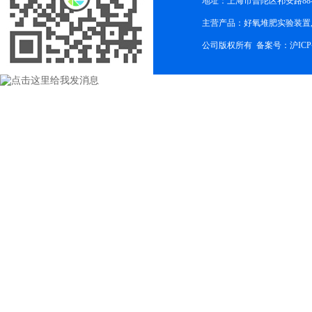
地址：上海市普陀区祁安路88-
主营产品：好氧堆肥实验装置,
公司版权所有 备案号：
沪ICP