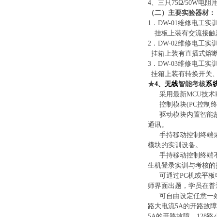
4、
三只
75Ω/
50
W电阻用
（
二
）
主要实验器材：
1．DW-01维修电工
挂板上装有交流接触
2．DW-02维修电工
挂箱上装有直插式熔
3．DW-03维修电工
挂箱上装有转换开关
★
4、无线
智能考核
系
采用最新
MCU技
控制模块
(PC控
驱动模块内置智能
通讯。
手持移动控制终端
模块的实训设备。
手持移动控制终端
生机登录实训与考核的
可通过
PC
机或平板
师界面出题，学员在普
可自由设定任意一
路大电流5A的开路故
5A的开路故障、12