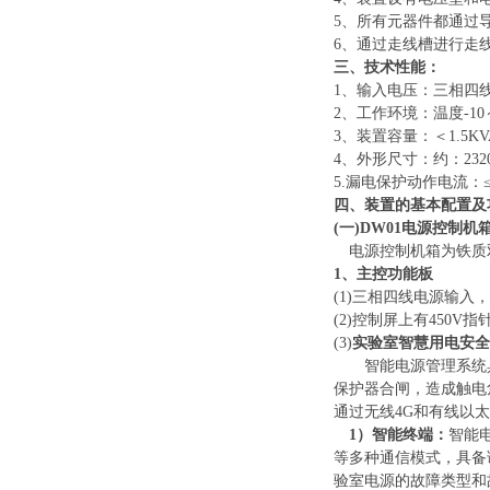
5
、
所有元器件都通过
6
、
通过走线槽进行走
三、技术性能：
1
、
输入电压：三相四
2
、
工作环境：温度
-1
3
、
装置容量：＜
1.5K
4
、
外形尺寸
：约
：
232
5
.漏电保护动作电流：≤
四、装置的基本配置及
(一)DW01
电源控制
机
电源控制
机箱
为铁质
1、主控功能板
(1)三相四线电源输
(2)
控制屏上有
450V
(3)
实验室
智
慧用电安全
智能电源管理系统
保护器合闸，造成触电
通过无线4G和有线以
1
）
智能终端：
智能
等多种通信模式，具备
验室电源的故障类型和