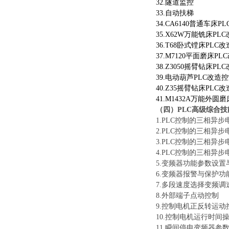
32.隧道监控
33.自动扶梯
34.CA6140普通车床P
35.X62W万能铣床PL
36.T68卧式镗床PLC
37.M7120平面磨床P
38.Z3050摇臂钻床PL
39.电动葫芦PLC改造
40.Z35摇臂钻床PLC
41.M1432A万能外圆
（
四
）
PLC高级
综合
技
1
.PLC控制的三相异
2
.PLC控制的三相异步
3
.PLC控制的三相异
4
.PLC控制的三相异
5
.变频器功能参数设置
6
.变频器报警与保护功
7
.多段速度选择变频调
8
.外部端子点动控制
9
.控制电机正反转运动
10
.控制电机运行时间
11
.瞬间停电变频器参