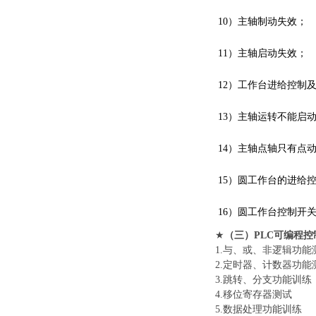
10
）
主轴制动失效；
11
）
主轴启动失效；
12
）
工作台进给控制
13
）
主轴运转不能启
14
）
主轴点轴只有点
15
）
圆工作台的进给
16
）
圆工作台控制开
★
（
三
）
PLC可编程
1
.
与、或、非逻辑功能
2
.
定时器、计数器功能
3
.
跳转、分支功能训练
4
.
移位寄存器测试
5
.
数据处理功能训练