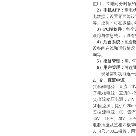
使用，PC端可分时预
2
）
手机
APP：
用电
电数据，设置界面能设
等。控制：可在微信小
3
）
PC端软件：
每个
跟踪与信息统计；具有
4
）
后台系统：
包含
设备的在线和运行情况
询等。
5）
报修管理：
用户
6）
用户管理：
可连
现场需对功能逐一
2、交、直流电源
(1)励磁电源：直流220
(2)电枢电源：直流0～
(
3
)直流稳压电源：
24V
(
4
)恒流源，提供0-20
(
5
)交流电源：①、设有
36V、110V、20V
电源插座及三相四极38
3、
4只5408二极管