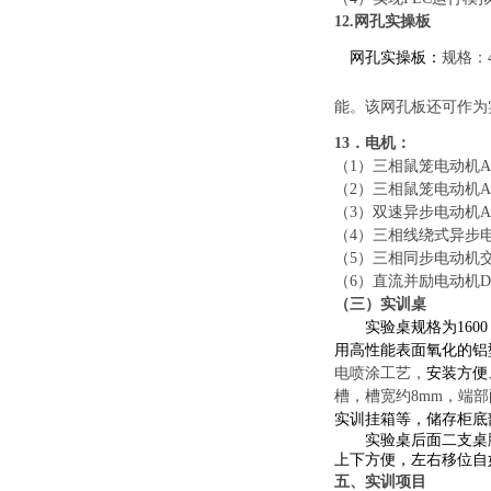
12.
网孔实操板
网孔实操板：
规格：
能。该网孔板还可作为
1
3
．
电机：
（
1
）
三相鼠笼电动机
A
（
2
）
三相鼠笼电动机
A
（
3
）
双速异步电动机
A
（
4
）
三相线绕式异步
（
5
）
三相同步电动机
（
6）
直流并励电动机
D
（
三
）实训桌
实验桌规格为
160
用高性能表面氧化的铝
电喷涂工艺
，
安装方便
槽，槽宽
约
8mm，端
实训挂箱等，储存柜底
实验桌后面二支桌
上下方便，左右移位自
五、
实训项目