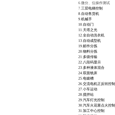
6
.
微分、位操作测试
7.
三层电梯控制
8.自动售货机
9.机械手
10.自动门
11.天塔之光
12.全自动洗衣机
13.自动成型机
19.邮件分拣
20.物料分拣
21.多级传输
22.八段码显示
23.多种液体混合
24.双面铣床
25.电镀槽
26.交流电机正反转控
27.小车运动
28.搅拌站
29.汽车灯光控制
30.汽车火花塞点火控
31.加工中心控制