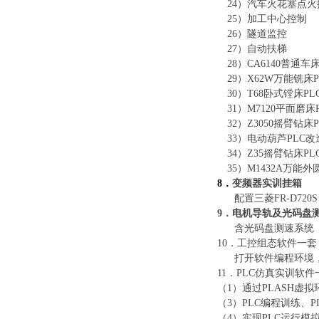
24）
汽车火花塞点火
25）
加工中心控制
26）
隧道监控
27）
自动扶梯
28）
CA6140普通车
29）
X62W万能铣床
30）
T68卧式镗床P
31）
M7120平面磨床
32）
Z3050摇臂钻床
33）
电动葫芦
PLC
34）
Z35摇臂钻床P
35）
M1432A万能
8
．
变频器实训挂箱
配置三菱
FR-
D7
20
S
9
．电机导轨及光码盘
含光码盘测速系统
10
．工控组态软件一套
打开软件编程环境
1
1
．
PLC仿真实训软件
（
1）通过PLASH虚
（
3）PLC编程训练、
（
4）实现PLC运行