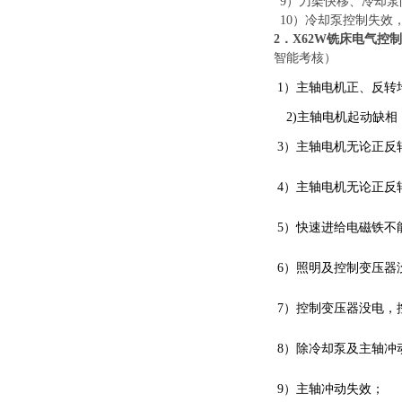
9
）
刀架快移、冷却泵
10
）
冷却泵控制失效
2
．
X62W铣床电气控
智能考核
）
1）
主轴电机正、反转
2)
主轴电机起动缺相
3
）
主轴电机无论正反
4
）
主轴电机无论正反
5
）
快速进给电磁铁不
6
）
照明及控制变压器
7
）
控制变压器没电，
8
）
除冷却泵及主轴冲
9
）
主轴冲动失效；