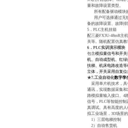
量和故障设置类型。
所有配备驱动模块
用户可选择通过无
备的故障设置、故障排
5
．
PLC主机挂箱
配三菱
FX
3U
-4
8
mR主
关等。随机配置仿真教
6
．
PLC实训演示
模块
包含
模拟量信号和开关
机、自动成型机、红绿
扶梯、机床电路改造等
立体，开关采用自复位
★7.工业自动化
数字孪
采用单片机技术，具
通讯，实现数据采集和
路模拟量输入接口、4
信号，PLC等智能控
真调试。具有高度的人
拟工业场景，3D场景的
1）
三层电梯控制
2）
自动售货机