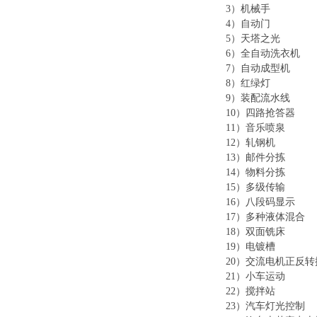
3）
机械手
4）
自动门
5）
天塔之光
6）
全自动洗衣机
7）
自动成型机
8）
红绿灯
9）
装配流水线
10）
四路抢答器
11）
音乐喷泉
12）
轧钢机
13）
邮件分拣
14）
物料分拣
15）
多级传输
16）
八段码显示
17）
多种液体混合
18）
双面铣床
19）
电镀槽
20）
交流电机正反转
21）
小车运动
22）
搅拌站
23）
汽车灯光控制