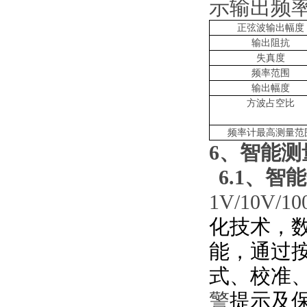
示输出频
正弦波输出幅度
输出阻抗
失真度
频率范围
输出幅度
方波占空比
频率计最高测量范
6
、
智能测
6.1、
智能
1V/10V/
化技术，
能，通过
式、校准
警
提示及