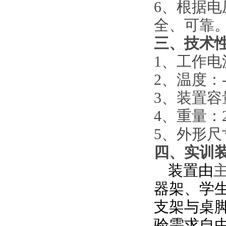
6、根据
全、可靠
三、技术
1、工作电
2、温度：
3、装置容量
4、重量：2
5、外形尺
四、实训
装置由
器架
、
学
支架
与桌
验需求自