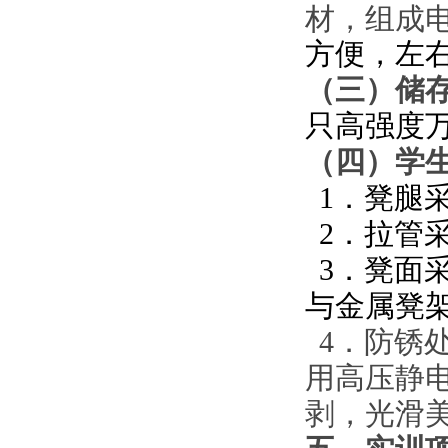
材，组成
方便，左
（三）储
只高强度
（
四
）
学
1．凳腿采用
2．拉管采用
3．凳面采
与金属凳
4．防锈
用高压静
剥，光滑