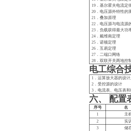
19．基尔霍夫电流定
20．电压源外特性的
21．叠加原理
22．电压源与电流源
23．负载获得最大功
24．戴维南定理
25．诺顿定理
26．互易定理
27．二端口网络
28．双联开关两地控
电工综合
1．运算放大器的设计
2．受控源的设计
3．电流表、电压表
六、
配置
序号
名
1
主
2
实
3
储