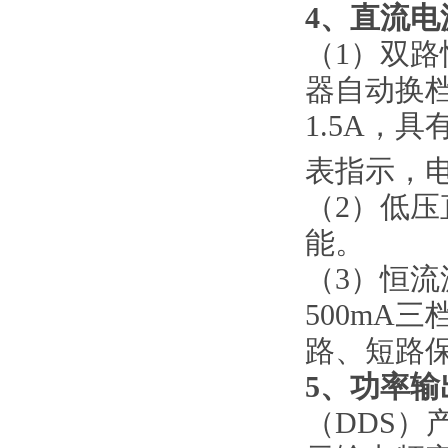
4
、直流电
（
1）双路
器自动换
1.5A，
表指示，电
（
2）低压
能。
（
3）恒流
500mA
路、短路
5、
功率输
（
DDS）