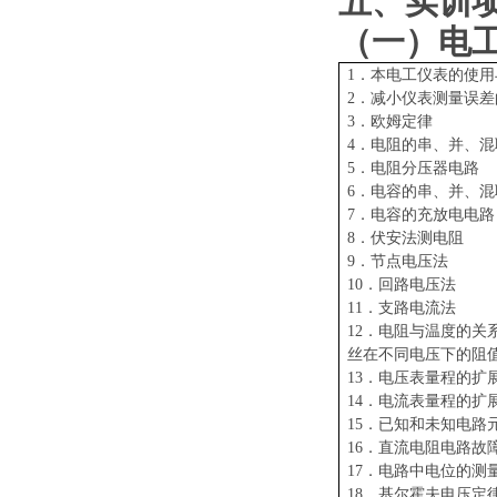
五、实训
（一）电
1．本电工仪表的使
2．减小仪表测量误差
3．欧姆定律
4．电阻的串、并、混
5．电阻分压器电路
6．电容的串、并、混
7．电容的充放电电路
8．伏安法测电阻
9．节点电压法
10．回路电压法
11．支路电流法
12．电阻与温度的关
丝在不同电压下的阻
13．电压表量程的扩
14．电流表量程的扩
15．已知和未知电路
16．直流电阻电路故
17．电路中电位的测
18．基尔霍夫电压定