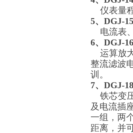
仪表量
5、DGJ
电流表
6、DGJ
运算放
整流滤波
训。
7
、
DGJ-
铁芯变
及电流插
一组，两个
距离，并