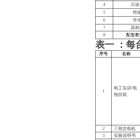
4
示波
5
绝
6
学
7
器材
8
配套教
表一
：
每
序号
名称
电工实训
/电
1
拖
挂箱
2
三相交电机
3
实验说明书