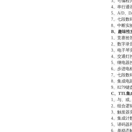
3、可编程
4、串行通讯
5、A/D、
7、七段数
8、中断实
B、趣味性
1、竞赛抢
2、数字录
3、电子琴
4、交通灯
5、继电器
6、步进电
7、七段数
8、集成电
9、8279
C、TTL
1、与、或
2、组合逻
3、触发器
4、集成计
5、译码器
6、单稳态