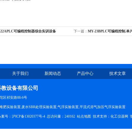
-22APLC可编程控制器综合实训设备
下一篇：
MY-23BPLC可编程控制.
验装置
关于我们
新闻动态
产品中心
技术文章
科教设备有限公司
区祁安路88-6号
堆肥实验装置,废水SBR处理实验装置,气浮实验装置,平流式溶气加压气浮实验装置
备案号：
沪ICP备13020377号-4
总访问量：240162
站点地图
技术支持：
化工仪器网