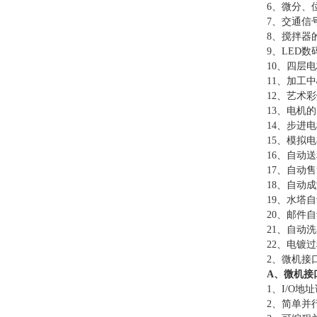
6
、
微分、
7
、
交通信
8
、
搅拌器
9
、
LED数
10
、
四层电
11
、
加工中
12
、
艺术彩
13
、
电机的
14
、
步进电
15
、
模拟电
16
、
自动送
17
、
自动售
18
、
自动成
19
、
水塔自
20
、
邮件自
21
、
自动洗
22
、
电镀过
2、微机接
A、微机接
1、I/O地
2、简单并