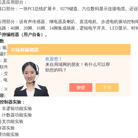
口及应用部分：
口部分：一块PCI总线扩展卡、8279键盘、六位数码显示连接电缆。还设有I/O地
应用部分：设有声传感器、继电器及喇叭、直流电机、步进电机驱动控制
电路：40脚、20脚、16脚、14脚集成插座，逻辑电平开关、LED显示、时
手持编程器（用户自备）。
数
：输入：
24点 输出16点
菱
FX1N-40MR（也可选择西门子、欧姆龙，价格另议）
欢迎您！
：直流
24V，电压表指示
来自局域网的朋友！有什么可以帮
软件编程
助您的吗？
：交流
220V，50Hz
A，电流具有过载保护
3
：
160×75×140 cm
容
:
程控制器实验：
、非逻辑功能实验
、计数器功能实验
分支功能实验
存器实验
理功能实验