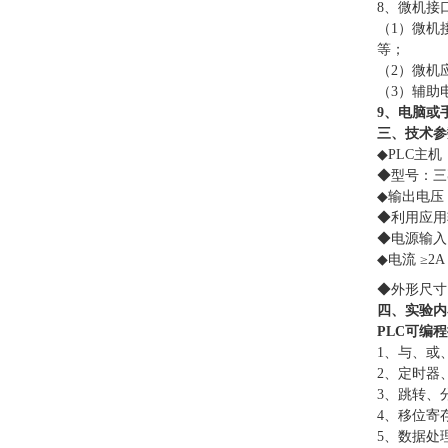
8、微机接
（
1）微机接
等；
（
2）微机
（
3）辅助
9、电脑或
三、技术参
◆
PLC
主机
◆
型号：三
◆
输出电压
◆
利用应用
◆
电源输入
◆
电流
≥2
◆
外形尺寸
四、实验内
PLC可编
1
、
与、或
2
、
定时器
3
、
跳转、
4
、
移位寄
5
、
数据处