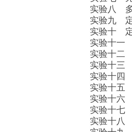
实验八 
实验九 
实验十 
实验十
实验十
实验十三
实验十四
实验十五
实验十六
实验十七
实验十