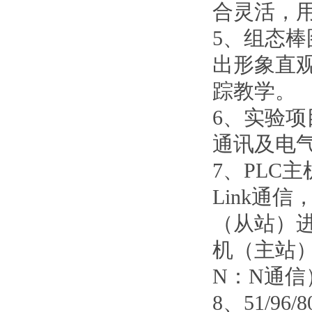
合灵活，
5、组态棒
出形象直
踪教学。
6、实验
通讯及电
7、PLC
Link通
（从站）进
机（主站）
N：N通信
8、51/9