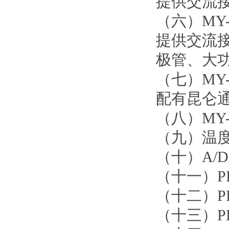
提供交流
（六）
MY
提供交流
极管、大
（七）
MY
配有昆仑
（八）
MY
（九）温
（十）
A/
（十一）
（十二）
（十三）