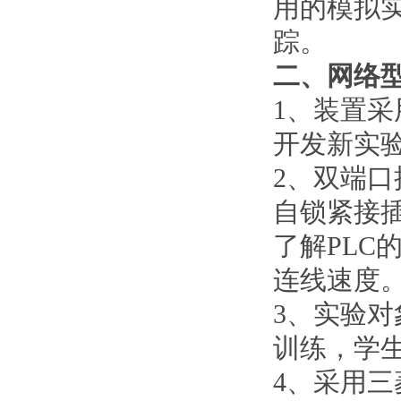
用的模拟
踪。
二、
网络型
1、装置
开发新实
2、双端口
自锁紧接
了解PL
连线速度
3、实验
训练，学
4、采用三