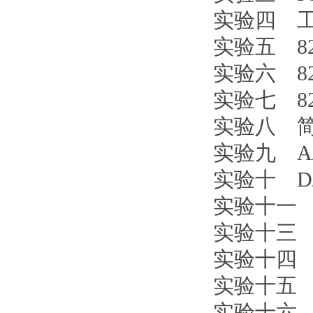
实验四 
实验五
8
实验六
8
实验七
实验八 
实验九
实验十
实验十一
实验十三
实验十
实验十五
实验十六