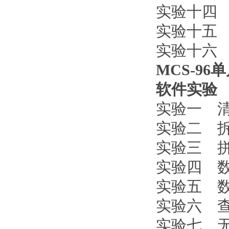
实验十四
实验十五
实验十六
MCS-96
软件实验
实验一 
实验二 
实验三 
实验四 
实验五 
实验六 
实验七 