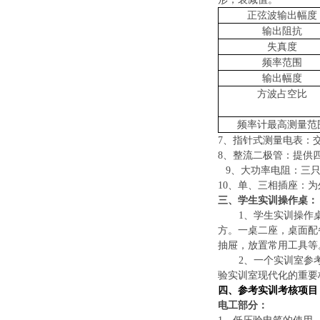
正弦波输出幅度
输出阻抗
失真度
频率范围
输出幅度
方波占空比
频率计最高测量范
7、指针式测量电表：交流
8、整流二极管：提供四
9、大功率电阻：三只
10、单、三相插座：
三、学生实训操作桌：
1、学生实训操作
方。一桌二座，桌面配
抽屉，放置常用工具等
2、一个实训室参
验实训室现代化的重要
四、参考实训考核项目
电工部分：