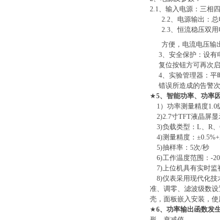
2.1、输入电源：三
2.2、电源输出：
2.3、恒流稳压双
方便，电流电压输出
3、安全保护：设有
复位按钮方可再次
4、实验管理器：平
错误所造成的告警
★
5、智能功率、功率
1）功率测量精度1.0
2)2.7寸TFT液
3)负载类型：L、R、
4)测量精度：±0.5%
5)抽样率：5次/秒
6)工作温度范围：-2
7)上位机具有实时
8)仪表采用现代化
准、调零、滤波级数设
壳，面板嵌入安装，使
★
6、功率输出函数发生
形，衰减值。