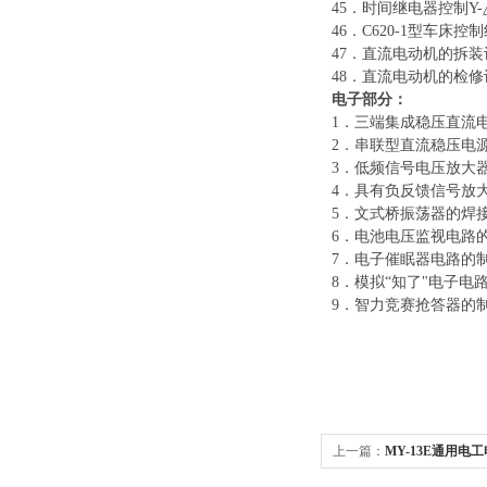
45．时间继电器控制Y
46．C620-1型车床
47．直流电动机的拆
48．直流电动机的检
电子部分：
1．三端集成稳压直流
2．串联型直流稳压电
3．低频信号电压放大
4．具有负反馈信号放
5．文式桥振荡器的焊
6．电池电压监视电路
7．电子催眠器电路的
8．模拟“知了"电子电
9．智力竞赛抢答器的
上一篇：
MY-13E通用电