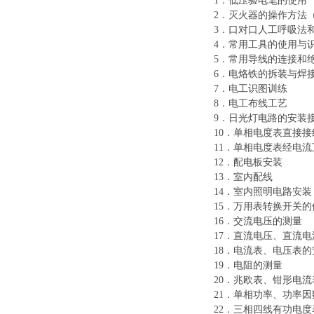
1．低压验电笔的使用
2．灭火器的操作方法
3．口对口人工呼吸法
4．常用工具的使用与
5．常用导线的连接和
6．电烙铁的拆装与焊
7．电工识图训练
8．电工布线工艺
9．日光灯电路的安装
10．单相电度表直接
11．单相电度表经电
12．配电板安装
13．室内配线
14．室内照明电路安装
15．万用表转换开关
16．交流电压的测量
17．直流电压、直流
18．电流表、电压表的
19．电阻的测量
20．兆欧表、钳形电
21．单相功率、功率
22．三相四线有功电