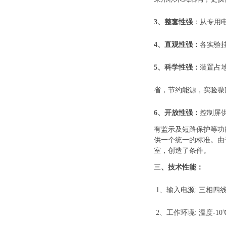
3、整套性强
：
从专用
4、直观性强
：
各实验
5、科学性强
：
装置占
省，节约能源，实验噪
6、开放性强
：
控制屏
有监示及短路保护等功
供一个统一的标准。由
室，创造了条件。
三
、技术性能
：
1、输入电源: 三相四线(或
2、工作环境: 温度-10