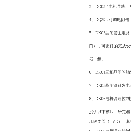
3、DQ03
-
1电机导轨、
4、DQ2
9-2
可调电阻
器
5
、
DK03晶闸管主电路
:
口），可更好的完成设计
器一组。
6
、
DK04三相晶闸管
7
、
DK05晶闸管触发
8
、
DK06电机调速控制
提供以下模块：给定器
压隔离器（
TVD）
。
其