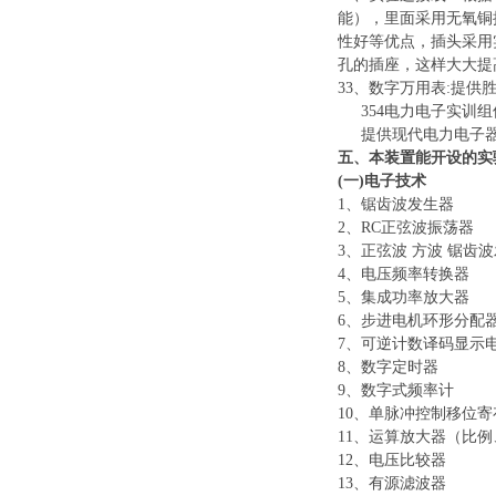
能），里面采用无氧铜
性好等优点，插头采用
孔的插座，这样大大提
33、数字万用表:提供胜
354电力电子实训组
提供现代电力电子
五、本装置能开设的实
(一)电子技术
1、锯齿波发生器
2、RC正弦波振荡器
3、正弦波 方波 锯齿
4、电压频率转换器
5、集成功率放大器
6、步进电机环形分配
7、可逆计数译码显示
8、数字定时器
9、数字式频率计
10、单脉冲控制移位寄
11、运算放大器（比
12、电压比较器
13、有源滤波器