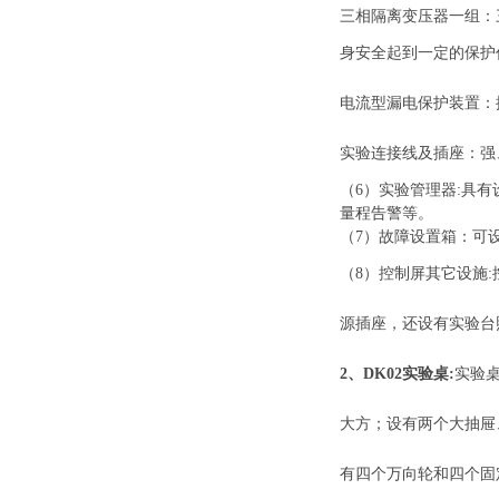
三相隔离变压器一组：
身安全起到一定的保护
电流型漏电保护装置：
实验连接线及插座：强
（
6
）实验管理器
:
具有
量程告警等。
（
7
）
故障设置箱：可设
（
8
）控制屏其它设施
:
源插座，还设有实验台
2、DK02实验桌
:
实验
大方；设有两个大抽屉
有四个万向轮和四个固