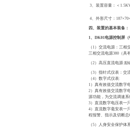
3、装置容量：＜1.5K
4、外形尺寸：187×7
0
四
、装置的基本装备
：
1、DK01电源控制
（
1）交流电源：三相交
三相交流电源
380（
（
2）高压直流电源
:
励
（
3）指针式仪表：交
（
4
）数字式仪表
:
1）真有效值交流数字电
2）真有效值交流数字
源功能，为交流调速系
3）直流数字电压表一只
4）直流数字毫安表一只：
程报警、指示及切断总
（
5
）人身安全保护体