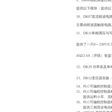
9
、
DK06电机调速控
提供以下模块：
提供以
10
、
DK07直流斩波电
主要由斩波器触发电路
1
1
、
DK11单相调压与
提供了一只
0～250V
45Ω/2.6A（并联
12
、
DK29 功率表
1
3
、
DK12变压器实验
14、
PLC可编程控制
15、PLC可编程控制
提供运料小车、混
16、PLC可编程控制
提供三相异步电动