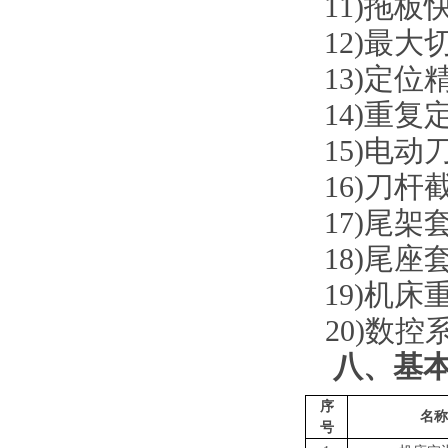
11)
拖板
12)
最大
13)
定位
14)
重复
15)
电动
16)
刀杆
17)
尾架
18)
尾座
19)
机床
20)数控
八、基
序
名称
号