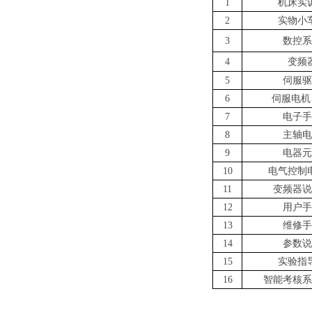
1
机床实
2
实物小
3
数控系
4
变频
5
伺服驱
6
伺服电机
7
电子手
8
主轴电
9
电器元
10
电气控制
11
变频器说
12
用户手
13
维修手
14
参数说
15
实验指
16
智能考核系