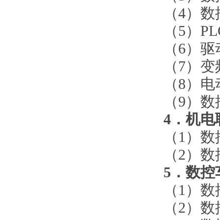
（
4）
（
5）P
（
6）
（
7）
（
8）
（
9）
4．机电
（
1）
（
2）
5．数控
（
1）
（
2）