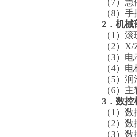
（
7）
（
8）
2．机械
（
1）
（
2）X
（
3）电
（
4）
（
5）润
（
6）
3．数控
（
1）
（
2）
（
3）