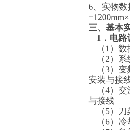
6、实物数
=1200mm
三、基本
1．电
（
1）
（
2）
（
3）
安装与接
（
4）
与接线
（
5）
（
6）