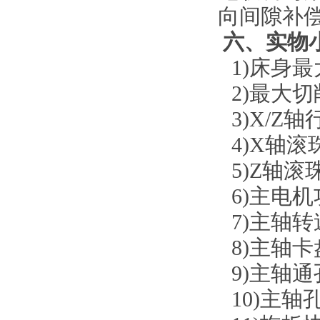
向间隙补
六、实物
1)
床身最
2)
最大切
3)
X/Z轴
4)
X轴
滚
5)
Z轴
滚
6)
主电机
7)
主轴转
8)
主轴卡
9)
主轴通
10)
主轴