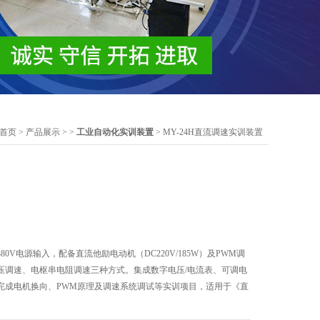
首页
>
产品展示
> >
工业自动化实训装置
> MY-24H直流调速实训装置
0V电源输入，配备直流他励电动机（DC220V/185W）及PWM调
压调速、电枢串电阻调速三种方式。集成数字电压/电流表、可调电
完成电机换向、PWM原理及调速系统调试等实训项目，适用于《直