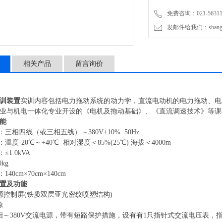
免费咨询：021-56311
发邮件给我们：shanghai
相关产品
留言询价
训装置
实训内容包括电力拖动系统的动力学，直流电动机的电力拖动、电
业与机电一体化专业开设的《电机及拖动基础》、《直流调速技术》等课
能
：三相四线（或三相五线）～380V±10% 50Hz
：温度-20℃～+40℃ 相对湿度＜85%(25℃) 海拔＜4000m
≤1.0kVA
kg
40cm×70cm×140cm
置及功能
1电源控制屏(铁质双层亚光密纹喷塑结构)
源
相～380V交流电源，带有短路保护措施，设有有1只指针式交流电压表，