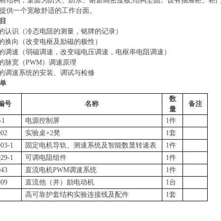
材结构，桌面为防火、防水、耐磨高密度板
,结构坚固。设有抽屉柜、柜
提供一个宽敞舒适的工作台面。
目
机的认识（冷态电阻的测量，铭牌的记录）
机的换向（改变电枢及励磁的极性）
机的调速（弱磁调速，改变端电压调速，电枢串电阻调速）
机的脉宽（PWM）调速原理
机的调速系统的安装、调试与检修
单
数
编号
名称
备注
量
-1
电源控制屏
1件
02
实验桌
+2凳
1套
03-1
固定电机导轨、测速系统及智能数显转速表
1件
29-1
可调电阻组件
1件
43
直流电机
PWM调速系统
1件
09
直流他（并）励电动机
1台
高可靠护套结构实验连接线及配件
1套