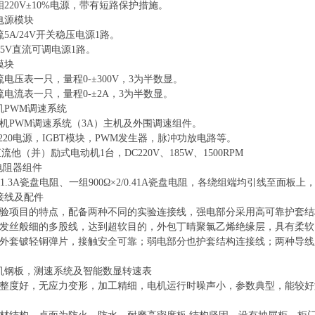
相220V±10%电源，带有短路保护措施。
电源模块
5A/24V开关稳压电源1路。
15V直流可调电源1路。
模块
电压表一只，量程0-±300V，3为半数显。
流电流表一只，量程0-±2A，3为半数显。
机PWM调速系统
机
PWM调速系统（3A）主机及外围调速组件。
C220电源，IGBT模块，PWM发生器，脉冲功放电路等。
 直流他（并）励式电动机1台，DC220V、185W、1500RPM
1 电阻器组件
×2/1.3A瓷盘电阻、一组900Ω×2/0.41A瓷盘电阻，各绕组端均引线至
接线及配件
验项目的特点，配备两种不同的实验连接线，强电部分采用高可靠护套结
发丝般细的多股线，达到超软目的，外包丁晴聚氯乙烯绝缘层，具有柔软
外套铍轻铜弹片，接触安全可靠；弱电部分也护套结构连接线；两种导线
机钢板，测速系统及智能数显转速表
整度好，无应力变形，加工精细，电机运行时噪声小，参数典型，能较好