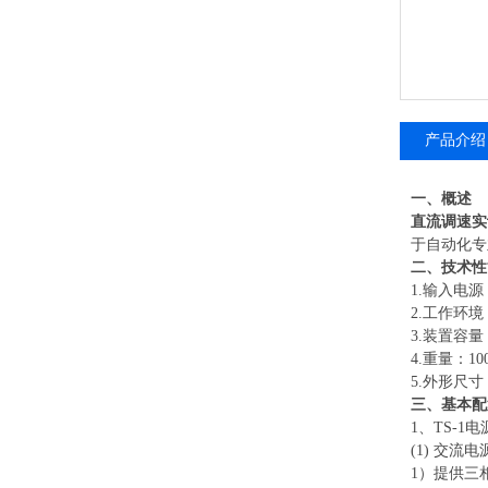
产品介绍
一、概述
直流调速实
于自动化专
二、技术性
1.输入电源
2.工作环境
3.装置容量：
4.重量：100
5.外形尺寸：1
三、基本配
1、TS-
(1) 交流电
1）提供三