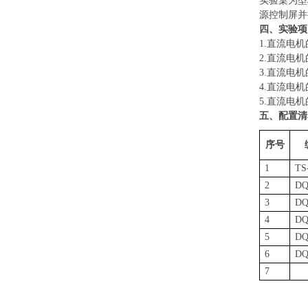
实验桌为型
源控制屏并
四、实验项
1.直流电
2.直流电
3.直流电
4.直流电
5.直流电
五、配置清
序号
1
TS
2
DQ
3
DQ
4
DQ
5
DQ
6
DQ
7