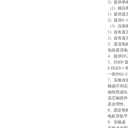
2）提供单
（
2）稳压
1）提供直流
2）提供0~
（
3）仪表
1）设有直流
2）设有直
3、直流电
包括直流电
4、提供D
5、DQ09
6.DQ29-
一组
90Ω
7、实验连
根据不同实
抽丝而成头
实芯铜质件
及合理性。
8、固定电
电机导轨平
9、实验桌