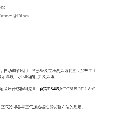
657
maoyu@126.com
，自动调节风门，笛形管及差压测风速装置，加热由固
显示温度、水和风的阻力及风速
。
配差压传感器测流量，
配有
RS485
,
MODBUS
RTU 方式
-1999 空气冷却器与空气加热器性能试验方法的规定。