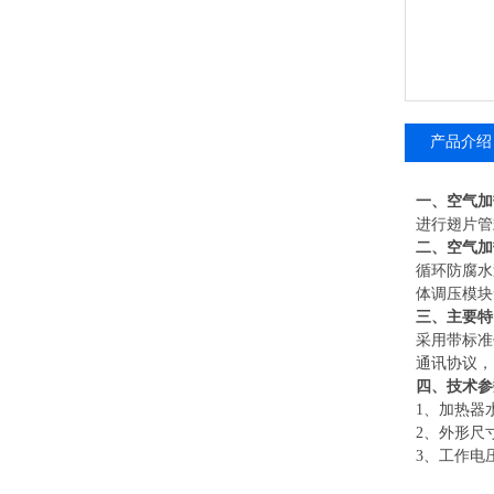
产品介绍
一、
空气加
进行翅片管
二、
空气加
循环防腐水
体调压模块
三、
主要特
采用带标准
通讯协议
，
四、
技术参
1、加热器
2、外形尺
3、工作电