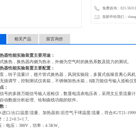
免费咨询：021-56311
发邮件给我们：shanghai
相关产品
留言询价
热器性能实验装置
主要用途：
式换热，换热器内侧为热水，外侧为空气时的换热系数及阻力的测试。
热器性能实验装置
主要配置：
泵，转子流量计，翅片管式换热器，风洞实验段，多翼式低噪音离心风机
无级调节，控制测试仪表箱，不锈钢加热水箱，
8路万能信号输入巡检仪
点：
信号的多路万能信号输入巡检仪，数显电流表电压表，采用文丘里流量计
自动数据分析处理、绘制曲线功能的软件。
数：
水
进口
/
出口温度
/流量、加热器前/后空气干球温度/流量
，
符合
JG/T21
寸：
2.2×0.5×1.7
。
压
：
电压：
380V，功率：4.5KW
。