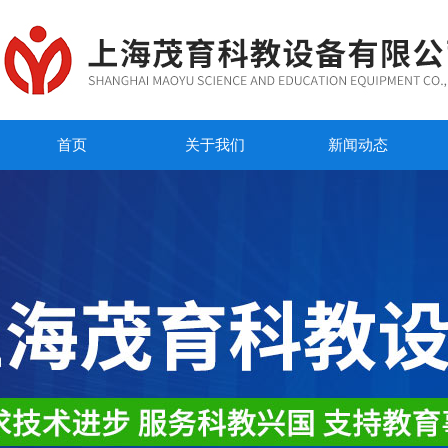
首页
关于我们
新闻动态