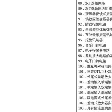
88．双T选频网络
89．双T选频网络组
90．变压器反馈式振
91．场效应管变压器
92．防盗报警电路
93．串联型晶体振荡
94．互补音频振荡讯
95．报警讯响器
96．音乐门铃电路
97．电子报警器电路
98．差动放大电路的
99．电子门铃电路
100．准互补对称电路
101．三管OTL互补
102．长尾式差动放
103．差动输入单端输
104．单端输入双端输
105．单端输入单端输
106．双电源式长尾
107．差动式放大器
108．具有恒流源的