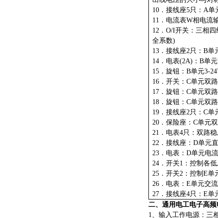
10．接线座5只：A
11．电流表W相电流
12．O/I开关：三相
全系数)
13．接线座2只：B
14．电表(2A)：B
15．旋钮：B单元3-
16．开关：C单元双
17．旋钮：C单元双
18．旋钮：C单元双
19．接线座2只：C单
20．保险座：C单元
21．电表4只：双路
22．接线座：D单元
23．电表：D单元电流
24．开关1：控制各
25．开关2：控制E
26．电表：E单元交
27．接线座4只：E
二、
通用电工电子高频
1、输入工作电源：三