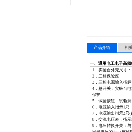
产品介绍
相
一、
通用电工电子高频
1．实验台外壳尺寸：123
2．三相保险座
3．三相电源输入指标
4．总开关：实验台
保护
5．试验按钮：试验
6．电源输入指示1只
7．电源输出指示3只
8．交流电压表：指
9．电压转换开关：
出线电压的大小与对