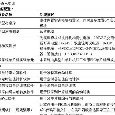
.0通讯实训
备
配置：
设备名称
功能描述
桌体内置实训模块放置区，同时最多放置
6个实
铝型材桌身
模块
铝型材电脑桌
放置电脑
为实训模块或执行机构提供电源，
220VAC,交
压可调电源：0-24V。双直流可调电源：0-30V
电源实训屏
稳压电源：+5VDC,±12VDC,+24VDC以及伟福
器，通信接口（USB,RS232,LPT）
双系统单片机实训单元
本系统由典型
51单片机和工业用PIC单片机组成
件
51波特率计算软件
用于波特率自动计算
51定时初值计算软件
用于定时器初值自动计算
通信接口自动调试软件
用于通信串口自动调试
汉字内码自动转换软件
用于汉字到计算机码的自动转换
WAVE软件
用于
51单片机编程与调试用
此软件用于
PIC单片机编程，由项目流程图直接
流码软件（现场演示）
成C代码和核文件，在美和西欧发达国家正在广