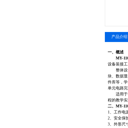
产品介绍
一、概述
MY-11
设备装接工
整体设
块、数据显
件库等，学
单元电路完
适用于
程的教学实
二、MY-11
1、工作电源
2、安全保
3、外形尺寸：