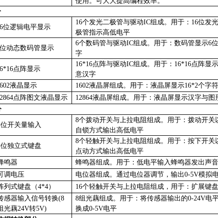
使用。可大大提高编程效率。
分
16个发光二极管与驱动IC组成。用于：16位发
16位逻辑电平显示
极管指示高低电平
6个数码管与驱动IC组成。用于：数码管显示6
6位动态数码管显示
字
16*16点阵与驱动IC组成。用于：16*16点阵显
16*16点阵显示
意汉字
1602液晶显示
1602液晶屏组成。用于：液晶屏显示16*2个字
12864点阵图文液晶显示
12864液晶屏组成。用于：液晶屏显示汉字与图
分
8个拨动开关与上拉电阻组成。用于：拨动开关
8位开关量输入
自锁方式输出高低电平
8个轻触开关与上拉电阻组成。用于：按下开关
8位独立式键盘
点动方式输出高低电平
蜂鸣器
蜂鸣器组成。用于：低电平输入蜂鸣器发出声
可调电压
电位器组成。通过电位器调节，输出
0-5V模拟
阵列式键盘（
4*4）
16个轻触开关与上拉电阻组成，用于：扩展键
传感器输入信号转换
(8
8组光藕组成。用于：将传感器输出的0-24V电
组光藕24V转5V)
换成0-5V电平