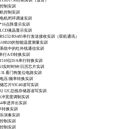
片
ISD1730控制实训（放音）
控制实训
机控制实训
电机闭环调速实训
6*16点阵显示实训
64LCD液晶显示实训
RS232/RS485串行发送接收实训（双机通讯）
S18B20的智能温度测量实训
系统中的红外线通信实训
9串行A/D转换实训
61510位D/A串行转换实训
8563实时时钟/日历芯片实训
813L看门狗复位电路实训
31电压/频率转换实训
储芯片
93C46读写实训
C02 I2C总线存储器读写实训
脉冲宽度调制实训
164串进并出实训
并串转换实训
乐演奏实训
控制实训
控制实训