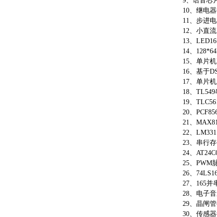
9、
语音芯
10、
继电器
11、
步进电
12、
小直流
13、
LED1
14、
128*
15、
单片机
16、
基于
D
17、
单片机
18、
TL54
19、
TLC5
20、
PCF
21、
MAX
22、
LM3
23、
串行存
24、
AT24
25、
PWM
26、
74LS
27、
165
28、
电子音
29、
晶闸管
30、
传感器