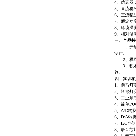
4、仿真器：
5、直流稳
6、直流稳压电
7、额定功率
8、环境温度
9、相对温度
三、产品特
1、开
制作。
2、模
3、积
路。
四、实训项
1、
跑马灯
2、
转弯灯
3、
工业顺
4、
简单
I/
5、
A/D转
6、
D/A转
7、
I2C存
8、
语音芯