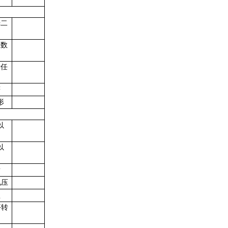
光二
位数
示任
符
形
以
以
音
电压
盘
平转