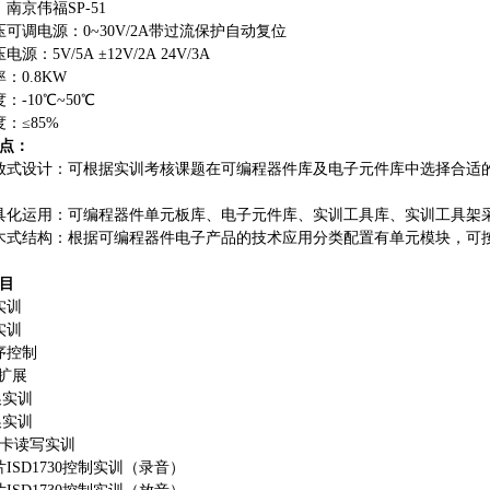
南京伟福SP-51
压可调电源：0~30V/2A带过流保护自动复位
源：5V/5A ±12V/2A 24V/3A
：0.8KW
：-10℃~50℃
：≤85%
点：
放式设计：可根据实训考核课题在可编程器件库及电子元件库中选择合适
具化运用：可编程器件单元板库、电子元件库、实训工具库、实训工具架
木式结构：根据可编程器件电子产品的技术应用分类配置有单元模块，可
目
实训
实训
序控制
O扩展
换实训
换实训
储卡读写实训
片
ISD1730控制实训（录音）