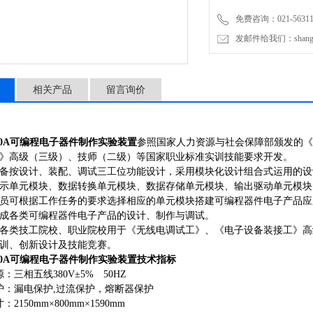
免费咨询：021-56311
发邮件给我们：shanghai
相关产品
留言询价
0A
可编程电子器件制作实验装置
参照国家人力资源与社会保障部颁发的《
》高级（三级）、技师（二级）等国家职业标准实训技能要求开发。
备按设计、装配、调试三工位功能设计，采用模块化设计组合式运用的设
示单元模块、数据转换单元模块、数据存储单元模块、输出驱动单元模块
员可根据工作任务的要求选择相应的单元模块搭建可编程器件电子产品应
成各类可编程器件电子产品的设计、制作与调试。
各类技工院校、职业院校用于《无线电调试工》、《电子设备装接工》高
训、创新设计及技能竞赛。
0A
可编程电子器件制作实验装置
技术指标
：三相五线380V±5% 50HZ
护：漏电保护,过流保护，熔断器保护
2150mm×800mm×1590mm