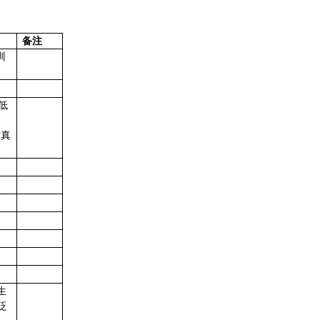
备注
训
流低
，
仿真
。
生
泛