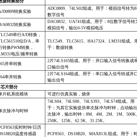
数据转换部分
ADC0809、74LS02组成。用于：模拟信号转为
A/D0809转换实验
数字信号
DAC0832、UA741组成。用于：8位数字信号转
D/A0832转换实验
模拟信号，输出0-5V模拟电压
TLC549串行A/D转换，
TLC561510位D/A，串
TLC549、TLC5615、HA17324、LM331组成。
行转换PWM转换，
于：数据转换
LM331电压/频率转换
2片74LS165组成。用于：并口输入信号转换成
165并串转换
口输出信号
2片74LS164组成。用于：串口输入信号转成并
164串并转换
输出信号
口芯片部分
单片机系统模块
可进行仿真实验，烧录
74LS04、74LS00、74LS393、74LS74组成。用
于：为其它实验提供单次脉冲与时钟，点动输
单次脉冲与时钟
次脉冲，输出时钟：8M、4M、2M、1M、500K
250K、125K、62.5K、31.25K。
PCF8563实时时钟/日历
DS18B20温度传感器
PCF8563、DS18B20、MAX813L组成。用于：