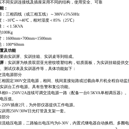
压不同实训连接线及插座采用不同的结构，使用安全、可靠
能：
：三相四线（或三相五线）～380V±5%50Hz
：-10℃～+40℃，相对湿度＜85%（25℃）
：＜1.5KVA
100Kg
1600mm×700mm×1500mm
：100*60mm
置及功能
要由实训屏、实训挂箱、实训桌等到组成。
屏
：实训屏为铁质双层亚光密纹喷塑结构，铝质面板，为实训挂箱提供交
、测试仪表及实训器件等，具体功能如下：
交流电源部分
三相固定380V交流电源，相间、线间直接短路或过载由单片机全程自动
实训台工作电源。具有告警和复位功能。
单相0～250V/2A连续可调交流电源一路（配备一台0.5KVA单相调压器）
电压值。
～220V插座2只，为外部仪器提供工作电源。
实训用250V/30W日光灯管及支架一套。
源部分
恒流稳压电源，二路输出电压均为0-30V，内置式继电器自动换档。多圈电