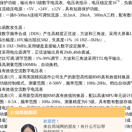
-2
保护功能，输出有0.5级数字电流表、电压表指示，电压稳定度10
，负
直流稳压电源：+5V，+24V、±12V，具有短路保护功能。
源：一路0-500mA连续可调恒流源，分2mA、20mA、500mA三档
出函数发生器：
接数字频率合成（DDS）产生高精度正弦波，方波和三角波。采用大屏幕
出幅度≥10V,输出阻抗50Ω，失真度<1%（0.1HZ--1KHz）。
:0.1HZ~3MHz,采用键盘直接输入数字设定频率,。
采用电位器调节，正弦波输出具有20db,40db衰减。
空比可调,调节范围：1%-99%调节；方波和三角波采用TTL电平输出。
最高测量范围100MHz，自动换档。
真有效值交流数字电压表：
压表
1只，采用美国模拟器件公司生产的新型高性能RMS真有效值转换器
功能控制模式。测量范围：0-500V，频率范围：10Hz-20Hz。档位自
真有效值交流数字电流表
流表
1只，采用新型高性能RMS真有效值转换器，配以高速MPU单元设
：0-5A，频率范围：10Hz-20Hz。测量精度为0.5级。具有数有数据
显电压表一只，采用ICL公司高性能AD转换器配以高速MPU单元设计而
动量程，测量范围：0-300V。测量精度为0.5级。具有数据存储与查询
显毫安表一只，采用ICL公司高性能AD转换器配以高速MPU单元设计而
欢迎您！
来自局域网的朋友！有什么可以帮
动量程，测量范围：0-2000mA。测量精度为0.5级。具有数据存储与
助您的吗？