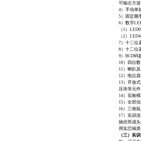
可输出方波
4）手动单
5）固定频率脉
6）数字L
（
1）LE
（
2）LED4
7）十二位
8）十二位
9）BCD
10）四位
11）喇叭
12）电位器
13）开放
压块等元件
14）实验
15）全部
16）三相鼠
17）实训
抽丝而成头
用实芯铜质
（三）实训