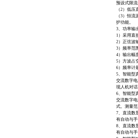
预设式限流
（
2）低压
（
3）恒流
护功能。
3、功率输
1）采用直
2）正弦波输
3）频率范围
4）输出幅度
5）方波占
6）频率计
5、智能型
交流数字电
现人机对话
6、智能型
交流数字电
式。测量范围
7、直流数
有自动与手
8、直流数
有自动与手