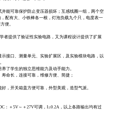
便测试并能可靠保护防止变压器损坏；互感线圈一组，两个空
内，配有大、小铁棒各一根，灯泡负载九个只，电度表一
训方便。
学者提供了验证性实验电路，又为课程设计提供了扩展
显示接口、测量单元、实验扩展区，及实验模块电路，以
。
培养了学生的独立思维能力及动手能力。
，寿命长，连接可靠，维修方便、简捷；
能好，开关箱盖方便可靠，外型美观，造型气派。
.2A；DC：＋5V～＋27V可调，I≥0.2A，以上各路输出均有过