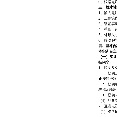
6、根据电
三、技术性
1、输入电源
2、工作温度
3、装置容量
4、重量：约
5、外形尺寸：
6、移动脚轮
四、基本配
本实训台主
（一）实训
括频率计）
1、控制及
（
1）提供
止按钮控制
（
2）提供
表指示输出
（
3）提供
（
4）配备
2、直流电
（
1）双路