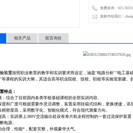
免费咨询：021-56311
发邮件给我们：shanghai
相关产品
留言询价
验装置
按照职业教育的教学和实训要求而设定，涵盖
“电路分析"“电工基础
"等课程的实训大纲，其适合高等职业院校、技校、职校等实验室新建、
置特点：
强：综合了目前国内各类学校基础课程的全部实训内容、
深度和广度可根据需要作灵活调整，装置采用挂箱式结构，更换便捷，添
表精密度高，采用数字化、智能化模式，符合现代测量方向。
能高：实训屏上380V交流输出处设有单片机全程控制的一套过流保护装
断电源。
构合理，性能*，配套完整，外观豪华大气。