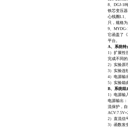
8、DGJ-
铁芯变压器
心线圈L1
只，规格为
9、MYD
它函盖了《
平台。
A、系统特
1）扩展性
完成不同的
2）实验原
3）实验连
4）电源输
5）实验箱
B、系统组
1）电源输入：
电源输出：
流保护，自
ACV:7.5V×
2）直流信号
3）函数发