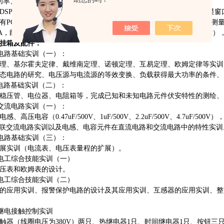
功率、功率因数表：
用DSP、16位高精度A/D转换器和高MPU单元设计构成，通过键控、数显
有PC监控软件来加强分析能力。能测量电路的功率、功率因数。功率测量精度为
和5A，能自动判别负载性质（感性显示“L"，容性显示“C"，纯电阻不显示
挂箱及配件：
10电路基础实训（一）：
理、基尔霍夫定律、戴维南定理、诺顿定理、互易定理、欧姆定律等实训
态电路的研究、电压源与电流源的等效变换、负载获得最大功率的条件、
11电路基础实训（二）：
稳压管、电位器、电阻箱等，完成已知和未知电路元件伏安特性的测绘、
12交流电路实训（一）：
电感、高压电容（
0.47uF/500V、1uF/500V、2.2uF/500V、4.
并联交流电路实训以及电感、电容元件在直流电路和交流电路中的特性实训
14电路基础实训（三）：
展实训（电流表、电压表量程的扩展）。
15电工综合技能实训（一）
压表和欧姆表的设计。
16电工综合技能实训（二）
的应用实训、报警保护电路的设计及其应用实训、互感器的应用实训、整
17继电接触控制实训
触器（线圈电压为
380V）两只、热继电器1只、时间继电器1只、按钮