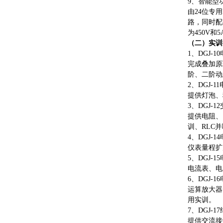
9、智能型
由
24位专
路，同时配
为450V
（二）实训
1、DGJ-
完成叠加原
阶、二阶动
2、DGJ-
提供灯泡、
3、DGJ-
提供电阻、
训、RLC
4、DGJ-
仪表量程扩
5、DGJ-
电流表、电
6、DGJ-
运算放大器
用实训。
7、DGJ-
提供交流接