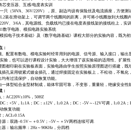
18铁芯变压器、互感/电度表实训
一只（
50VA、36V/220V），原、副边均设有保险丝及电流插座，方
、L2装在滑动架上，可调节两个线圈间的距离，并可将小线圈放到大线圈
220V、3/6A，其电源线、负载线均已接在电度表接线架的接线柱上，实
G-11数字电路、模拟电路实验系统
模拟电子技术基础》及《数字电路基础》课程大部分的实验内容，既为初
点：
强。配置有数电、模电实验时经常用到的电源、信号源、输入接口，输出
实验，也可以进行课程设计实验，大大增强了该实验箱的适用性、扩展性
理图都印刷在实验板表面，实验电路由学生按照实验原理图进行搭建，既
线插孔采用锁紧式镀金插孔，通过焊接固定在实验板上，不松动，不氧化
出均有过流保护，自动恢复功能。
由一体型铅合金型材制成，箱体牢固可靠，不变形，重量轻，绝缘安全性
成：
AC220V±10%，50HZ
DC：+5V，I≥1A；DC：±12V，I≥0.2A；DC：-5V～-12V可调，I≥0
动恢复功能
2；ACI≥0.15A
源：双路–0.5V～＋0.5V；–5V～＋5V两档连续可调.
生器：输出频率：2Hz～90KHz，分四档