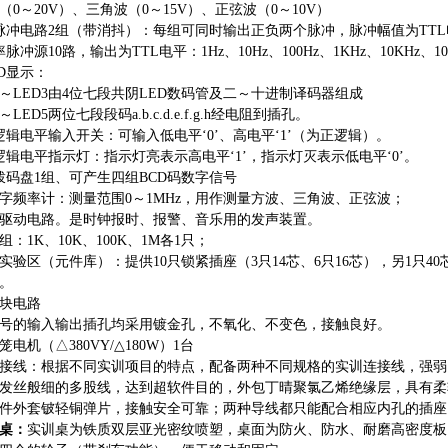
（
0～20V）、三角波（0～15V）、正弦波（0～10V）
脉冲电路2组（带消抖）：每组可同时输出正负两个脉冲，脉冲幅值为TT
冲源10路，输出为TTL电平：1Hz、10Hz、100Hz、1KHz、10KHz、100
ED显示：
D0～LED3由4位七段共阴LED数码管及二～十进制译码器组成
～LED5两位七段段码a.b.c.d.e.f.g.h经电阻到插孔。
逻辑电平输入开关：可输入低电平‘0’、高电平‘1’（为正逻辑）。
逻辑电平指示灯：指示灯亮表示高电平‘1’，指示灯灭表示低电平‘0’。
码拨码盘1组、可产生四组BCD码数字信号
数字频率计：测量范围0～1MHz，用作测量方波、三角波、正弦波；
及驱动电路。是时钟报时、报警、音乐用的发声装置。
组：1K、10K、100K、1M各1只；
式实验区（元件库）：提供10只锁紧插座（3只14芯、6只16芯），另1
。
模块电路
信号的输入输出插孔均采用镀金孔，不氧化、不变色，接触良好。
笼电机（△380VY/△180W）1台
连接线：根据不同实训项目的特点，配备两种不同规格的实训连接线，强
发丝般细的多股线，达到超软件目的，外包丁晴聚氯乙烯绝缘层，具有柔
件外套铍轻铜弹片，接触安全可靠；两种导线都只能配合相应内孔的插座
桌：
实训桌为铁质双层亚光密纹喷塑，桌面为防火、防水、耐磨高密度板