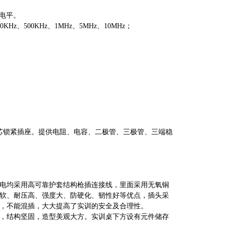
L电平。
KHz、500KHz、1MHz、5MHz、10MHz；
只40芯锁紧插座。提供电阻、电容、二极管、三极管、三端稳
弱电均采用高可靠护套结构枪插连接线，里面采用无氧铜
软、耐压高、强度大、防硬化、韧性好等优点，插头采
，不能混插，大大提高了实训的安全及合理性。
，结构坚固，造型美观大方。实训桌下方设有元件储存