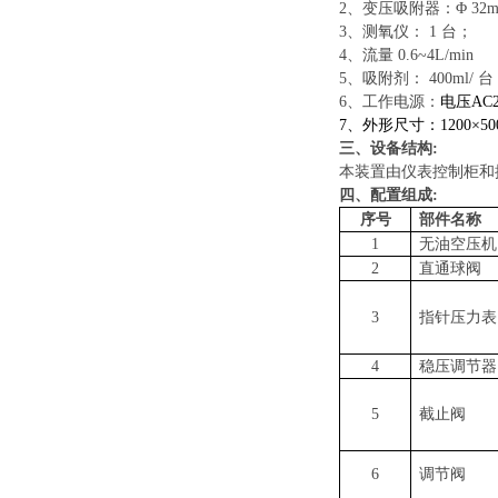
2、变压吸附器：Φ 32mm
3、测氧仪： 1 台；
4、流量 0.6~4L/min
5、吸附剂： 400ml/ 
6、工作电源：
电压
AC
7、外形尺寸：1200×50
三、设备结构
:
本装置由仪表控制柜和
四、配置组成
:
序号
部件名称
1
无油空压机
2
直通球阀
3
指针压力表
4
稳压调节器
5
截止阀
6
调节阀