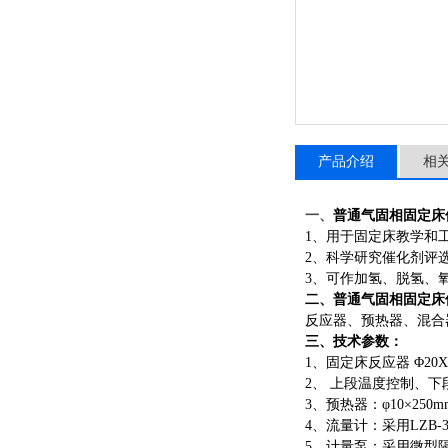
产品介绍
相
一、
普通气固相固定床
1、用于固定床教学和
2、科学研究催化剂评
3、可作加氢、脱氢、
二、
普通气固相固定床
反应器、预热器、混合
三、
技术参数：
1、固定床反应器 Φ20
2、 上段温度控制、
3、预热器：φ10×25
4、流量计：采用LZB-
5、计量泵：采用微型隔